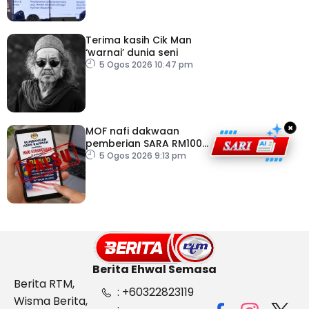
Terima kasih Cik Man
‘warnai’ dunia seni
5 Ogos 2026 10:47 pm
×
MOF nafi dakwaan
pemberian SARA RM100
sempena Hari
5 Ogos 2026 9:13 pm
Kebangsaan
Berita Ehwal Semasa
Berita RTM,
: +60322823119
Wisma Berita,