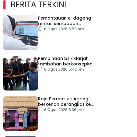
BERITA TERKINI
Pemantauan e-dagang
rentas sempadan
diperketat, pastikan
6 Ogos 2026 5:59 pm
persaingan adil
Pembinaan bilik darjah
tambahan berkonsepkan
MPS di sekolah terpilih,
6 Ogos 2026 5:42 pm
dijangka siap ikut jadual
Raja Permaisuri Agong
berkenan berangkat ke
Majlis Anugerah Sastera
6 Ogos 2026 5:36 pm
Negara Ke-16