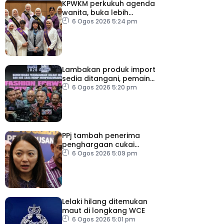
KPWKM perkukuh agenda
wanita, buka lebih
banyak peluang
6 Ogos 2026 5:24 pm
Lambakan produk import
sedia ditangani, pemain
industri tempatan
6 Ogos 2026 5:20 pm
dipelawa beri cadangan
PPj tambah penerima
penghargaan cukai
taksiran
6 Ogos 2026 5:09 pm
Lelaki hilang ditemukan
maut di longkang WCE
6 Ogos 2026 5:01 pm