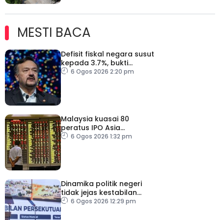
MESTI BACA
Defisit fiskal negara susut
kepada 3.7%, bukti
keyakinan pelabur masih
6 Ogos 2026 2:20 pm
kukuh
Malaysia kuasai 80
peratus IPO Asia
Tenggara, kumpul AS$1.4
6 Ogos 2026 1:32 pm
bilion separuh pertama
2026
Dinamika politik negeri
tidak jejas kestabilan
Kerajaan Perpaduan
6 Ogos 2026 12:29 pm
Persekutuan – TPM Zahid