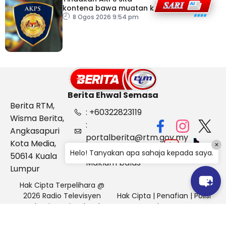
kontena bawa muatan ke
Israel bukti ketegasan
8 Ogos 2026 9:54 pm
Malaysia
Berita Ehwal Semasa
Berita RTM,
: +60322823119
Wisma Berita,
:
Angkasapuri
portalberita@rtm.gov.my
Kota Media,
×
: Aduan &
Helo! Tanyakan apa sahaja kepada saya.
50614 Kuala
Maklum balas
Lumpur
Hak Cipta Terpelihara @
2026 Radio Televisyen
Hak Cipta
|
Penafian
|
Polisi
Malaysia, Berita Ehwal
Keselamatan
Semasa (BES)