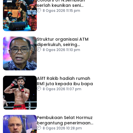
serlah keunikan seni
budaya negeri beradat
8 Ogos 2026 11:15 pm
Struktur organisasi ATM
diperkukuh, seiring
pemodenan aset
8 Ogos 2026 11:10 pm
pertahanan
Aliff Rakib hadiah rumah
RM1 juta kepada ibu bapa
8 Ogos 2026 11:07 pm
Pembukaan Selat Hormuz
bergantung penerimaan
AS – IRGC
8 Ogos 2026 10:28 pm