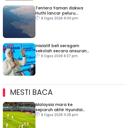
Tentera Yaman dakwa
Huthi lancar peluru
berpandu ke arah Laut
8 Ogos 2026 9:00 pm
Merah
Inisiatif beli seragam
sekolah secara ansuran
ringankan beban ibu
8 Ogos 2026 8:37 pm
bapa
MESTI BACA
Malaysia mara ke
separuh akhir Hyundai
ASEAN Cup
8 Ogos 2026 11:26 pm