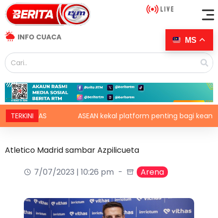
INFO CUACA
MS
uh AS
TERKINI
ASEAN kekal platform penting bagi keamanan, kes
Atletico Madrid sambar Azpilicueta
7/07/2023 | 10:26 pm
Arena