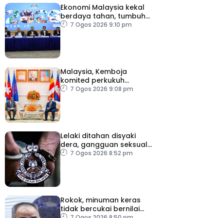
Ekonomi Malaysia kekal
berdaya tahan, tumbuh
5.6 peratus
7 Ogos 2026 9:10 pm
Malaysia, Kemboja
komited perkukuh
kerjasama pertahanan
7 Ogos 2026 9:08 pm
Lelaki ditahan disyaki
dera, gangguan seksual
dua anak kandung
7 Ogos 2026 8:52 pm
Rokok, minuman keras
tidak bercukai bernilai
lebih RM64,000 dirampas
7 Ogos 2026 8:50 pm