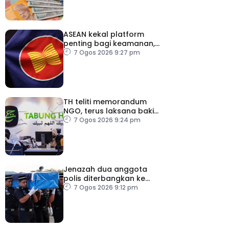
ASEAN kekal platform
penting bagi keamanan,
kestabilan serantau –
7 Ogos 2026 9:27 pm
Menteri Luar Kemboja
TH teliti memorandum
NGO, terus laksana baki
syor RCI
7 Ogos 2026 9:24 pm
Jenazah dua anggota
polis diterbangkan ke
Kelantan
7 Ogos 2026 9:12 pm