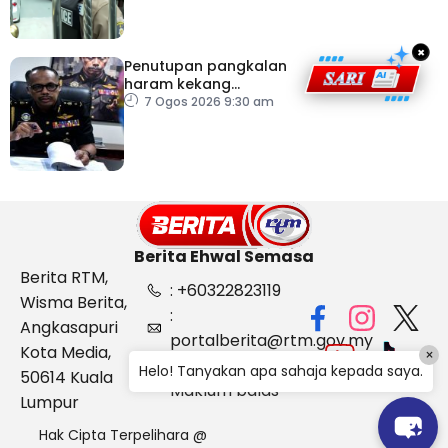
×
Penutupan pangkalan
haram kekang
penyeludupan di
7 Ogos 2026 9:30 am
Kelantan
Berita Ehwal Semasa
Berita RTM,
: +60322823119
Wisma Berita,
:
Angkasapuri
portalberita@rtm.gov.my
Kota Media,
×
: Aduan &
Helo! Tanyakan apa sahaja kepada saya.
50614 Kuala
Maklum balas
Lumpur
Hak Cipta Terpelihara @