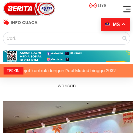
INFO CUACA
MS
ontrak dengan Real Madrid hingga 2032
TERKINI
CDC Afrika pilih 
warisan