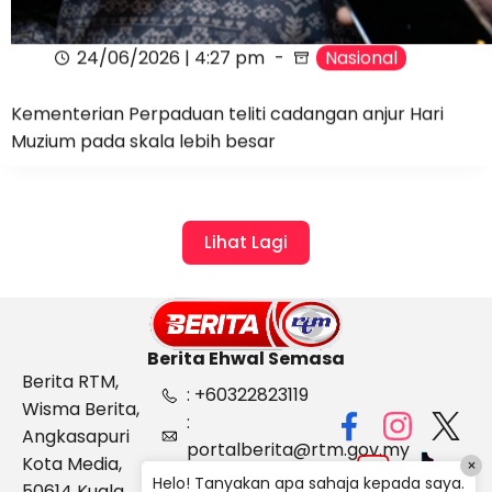
24/06/2026 | 4:27 pm
Nasional
Kementerian Perpaduan teliti cadangan anjur Hari
Muzium pada skala lebih besar
Lihat Lagi
Berita Ehwal Semasa
Berita RTM,
: +60322823119
Wisma Berita,
:
Angkasapuri
portalberita@rtm.gov.my
Kota Media,
×
: Aduan &
Helo! Tanyakan apa sahaja kepada saya.
50614 Kuala