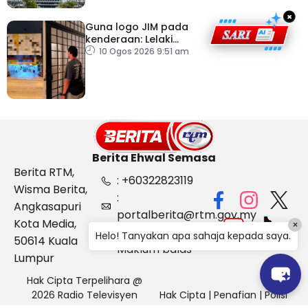
×
Guna logo JIM pada
kenderaan: Lelaki
Pakistan dicekup
10 Ogos 2026 9:51 am
Berita Ehwal Semasa
Berita RTM,
: +60322823119
Wisma Berita,
:
Angkasapuri
portalberita@rtm.gov.my
Kota Media,
×
: Aduan &
Helo! Tanyakan apa sahaja kepada saya.
50614 Kuala
Maklum balas
Lumpur
Hak Cipta Terpelihara @
2026 Radio Televisyen
Hak Cipta
|
Penafian
|
Polisi