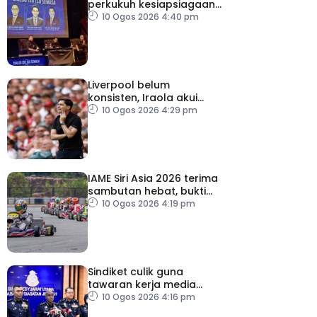
perkukuh kesiapsiagaan,
penyelarasan warga RTM
10 Ogos 2026 4:40 pm
Liverpool belum
konsisten, Iraola akui
masih banyak perlu
10 Ogos 2026 4:29 pm
diperbaiki
IAME Siri Asia 2026 terima
sambutan hebat, bukti
Malaysia bertaraf dunia
10 Ogos 2026 4:19 pm
Sindiket culik guna
tawaran kerja media
sosial tumpas
10 Ogos 2026 4:16 pm