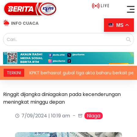
INFO CUACA
MS
TERKINI
KPKT berhasrat gubal tiga akta baharu berkait perumahan
Ringgit dijangka diniagakan pada kecenderungan
meningkat minggu depan
7/09/2024 | 10:19 am
Niaga