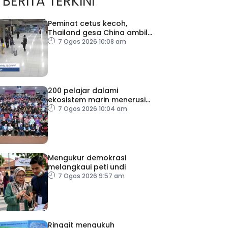
BERITA TERKINI
Peminat cetus kecoh,
Thailand gesa China ambil
tindakan
7 Ogos 2026 10:08 am
200 pelajar dalami
ekosistem marin menerusi
Blue School Malaysia
7 Ogos 2026 10:04 am
Mengukur demokrasi
melangkaui peti undi
7 Ogos 2026 9:57 am
Ringgit mengukuh