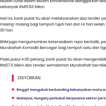
Mudah tunai dalam sistem konvensional dianggarkan seb
sebanyak RM15.63 bilion.
Hari ini, bank pusat itu akan melaksanakan dua tender p
masing-masing bagi tempoh tujuh hari dan 14 hari selain 
30 hari.
BNM juga mengumumkan ketersediaan repo berbalik, perj
Murabahah Komoditi Bercagar bagi tempoh satu dan tiga
Pada pukul 4.00 petang, bank pusat itu akan mengenda
RM27.0 bilion dan tender semalaman Murabahah bernilai
DISYORKAN
Ringgit mengukuh berbanding kebanyakan mata wa
Malaysia, Hungary perkukuh kerjasama sektor pert