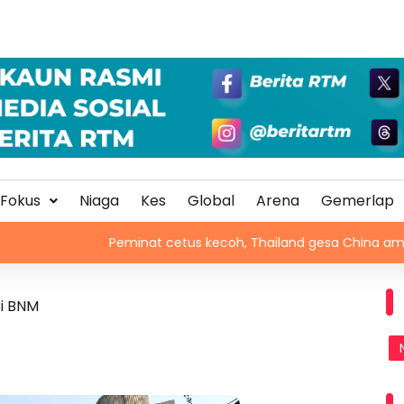
Fokus
Niaga
Kes
Global
Arena
Gemerlap
Peminat cetus kecoh, Thailand gesa China ambil tindakan
si BNM