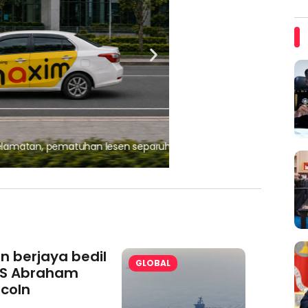
, pematuhan lesen separuh
Ajinomoto (Malaysia) Berh
aminoVITAL® Bersama Pemp
an berjaya bedil
GLOBAL
S Abraham
ncoln