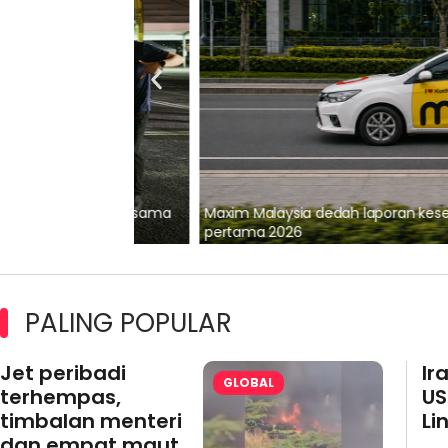
lalui Kerjasama
Maxim Malaysia dedah laporan keselamatan
pertama 2026
PALING POPULAR
Jet peribadi
Ir
GLOBAL
terhempas,
US
timbalan menteri
Li
dan empat maut