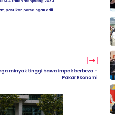
AS$1.4 trilion menjelang 2030
, pastikan persaingan adil
rga minyak tinggi bawa impak berbeza –
Pakar Ekonomi
ARTIKEL TAJAAN