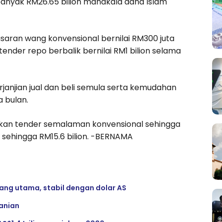
anyak RM26.65 bilion manakala dana Islam
asaran wang konvensional bernilai RM300 juta
tender repo berbalik bernilai RM1 bilion selama
anjian jual dan beli semula serta kemudahan
 bulan.
likan tender semalaman konvensional sehingga
 sehingga RM15.6 bilion. -BERNAMA
ng utama, stabil dengan dolar AS
anian