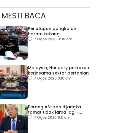
MESTI BACA
Penutupan pangkalan
haram kekang
penyeludupan di Kelantan
7 Ogos 2026 9:30 am
ad Perkasa SCORE Marathon 2026 Melalui Kerjasama
Malaysia, Hungary perkukuh
engaruh Larian Antarabangsa
kerjasama sektor pertanian
7 Ogos 2026 9:16 am
Perang AS–Iran dijangka
tamat tidak lama lagi –
Trump
7 Ogos 2026 9:11 am