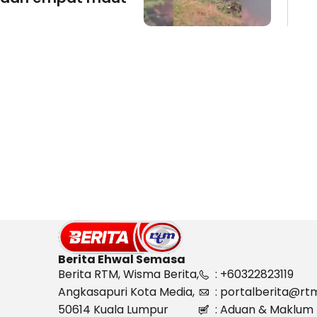
Berita Ehwal Semasa
Berita RTM, Wisma Berita,
: +60322823119
Angkasapuri Kota Media,
: portalberita@rt
50614 Kuala Lumpur
: Aduan & Maklum 