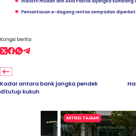
Industri mudah alih Asia Pasifik dijangka sumbang 
Pemantauan e-dagang rentas sempadan diperketat
Kongsi berita
Kadar antara bank jangka pendek
Ha
ditutup kukuh
ARTIKEL TAJAAN