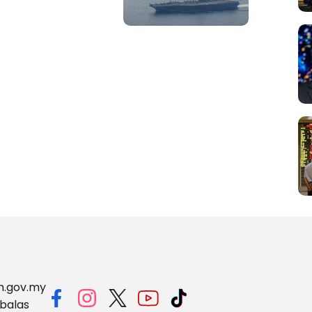
m.gov.my
balas