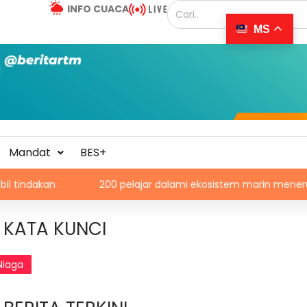
INFO CUACA
MS
Mandat
BES+
200 pelajar dalami ekosistem marin menerusi Blue Scho
KATA KUNCI
Niaga