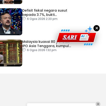
Defisit fiskal negara susut
kepada 3.7%, bukti
keyakinan pelabur masih
6 Ogos 2026 2:20 pm
kukuh
×
Malaysia kuasai 80 peratus
IPO Asia Tenggara, kumpul
AS$1.4 bilion separuh
6 Ogos 2026 1:32 pm
pertama 2026
×