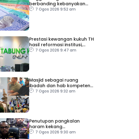
berbanding kebanyakan
mata wang utama, stabil
7 Ogos 2026 9:52 am
dengan dolar AS
Prestasi kewangan kukuh TH
hasil reformasi institusi,
pelaksanaan syor RCI –
7 Ogos 2026 9:47 am
Pakar Ekonomi
Masjid sebagai ruang
ibadah dan hab kompetensi
komuniti
7 Ogos 2026 9:32 am
Penutupan pangkalan
haram kekang
penyeludupan di Kelantan
7 Ogos 2026 9:30 am