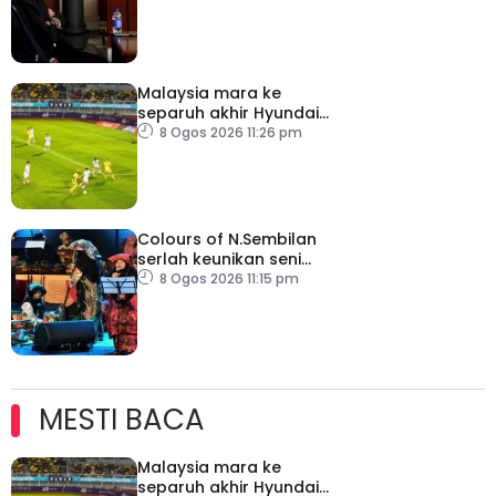
Malaysia mara ke
separuh akhir Hyundai
ASEAN Cup
8 Ogos 2026 11:26 pm
Colours of N.Sembilan
serlah keunikan seni
budaya negeri beradat
8 Ogos 2026 11:15 pm
MESTI BACA
Malaysia mara ke
separuh akhir Hyundai