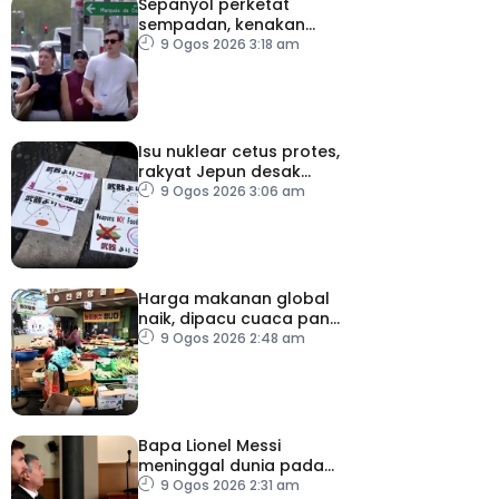
Sepanyol perketat
sempadan, kenakan
pemeriksaan ketibaan
9 Ogos 2026 3:18 am
dari Itali
Isu nuklear cetus protes,
rakyat Jepun desak
dasar dikaji semula
9 Ogos 2026 3:06 am
Harga makanan global
naik, dipacu cuaca panas
dan ketegangan
9 Ogos 2026 2:48 am
geopolitik
Bapa Lionel Messi
meninggal dunia pada
usia 68 tahun
9 Ogos 2026 2:31 am