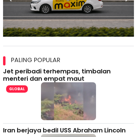
Maxim Malaysia dedah laporan keselamatan, pematuhan
lesen separuh pertama 2026
PALING POPULAR
Jet peribadi terhempas, timbalan
menteri dan empat maut
GLOBAL
Iran berjaya bedil USS Abraham Lincoln