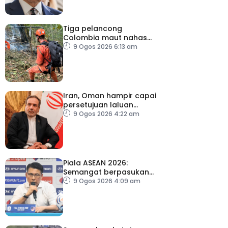
Tiga pelancong
Colombia maut nahas
helikopter di Rio de
9 Ogos 2026 6:13 am
Janeiro
Iran, Oman hampir capai
persetujuan laluan
sementara Selat Hormuz
9 Ogos 2026 4:22 am
Piala ASEAN 2026:
Semangat berpasukan
kunci Harimau Malaya ke
9 Ogos 2026 4:09 am
separuh akhir