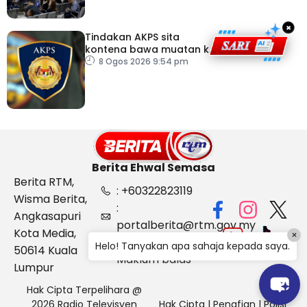
×
Tindakan AKPS sita
kontena bawa muatan ke
Israel bukti ketegasan
8 Ogos 2026 9:54 pm
Malaysia
Berita Ehwal Semasa
Berita RTM,
: +60322823119
Wisma Berita,
:
Angkasapuri
portalberita@rtm.gov.my
Kota Media,
×
: Aduan &
Helo! Tanyakan apa sahaja kepada saya.
50614 Kuala
Maklum balas
Lumpur
Hak Cipta Terpelihara @
2026 Radio Televisyen
Hak Cipta
|
Penafian
|
Polisi