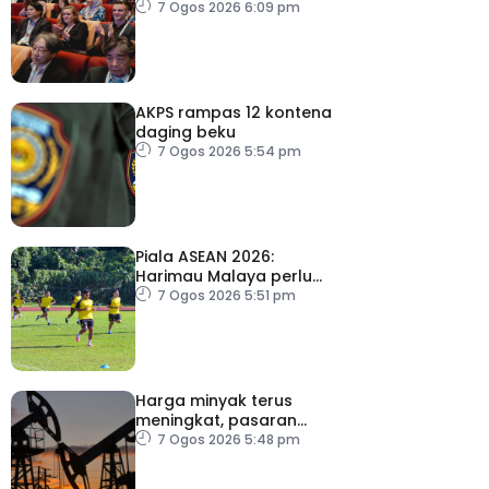
acara perniagaan
7 Ogos 2026 6:09 pm
antarabangsa
AKPS rampas 12 kontena
daging beku
7 Ogos 2026 5:54 pm
Piala ASEAN 2026:
Harimau Malaya perlu
lebih agresif
7 Ogos 2026 5:51 pm
Harga minyak terus
meningkat, pasaran
saham merosot ekoran
7 Ogos 2026 5:48 pm
kebimbangan baharu di
Selat Hormuz