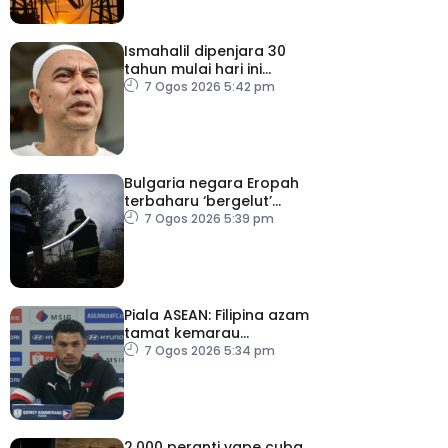
Ismahalil dipenjara 30
tahun mulai hari ini
kerana edar dadah
7 Ogos 2026 5:42 pm
Bulgaria negara Eropah
terbaharu ‘bergelut’
kebakaran hutan
7 Ogos 2026 5:39 pm
Piala ASEAN: Filipina azam
tamat kemarau
kemenangan ke atas
7 Ogos 2026 5:34 pm
Malaysia
2,000 peranti vape cuba