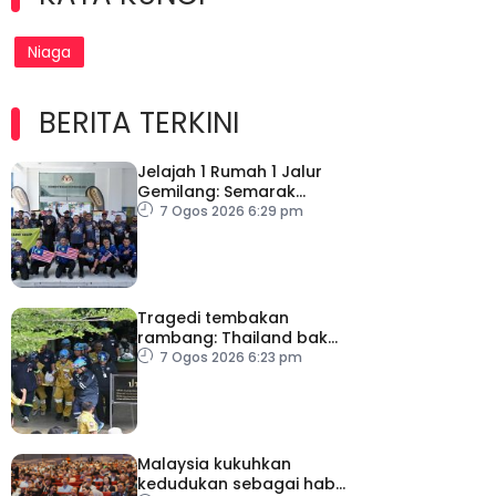
Niaga
BERITA TERKINI
Jelajah 1 Rumah 1 Jalur
Gemilang: Semarak
semangat patriotisme
7 Ogos 2026 6:29 pm
rakyat
Tragedi tembakan
rambang: Thailand bakal
umum pelan tindakan
7 Ogos 2026 6:23 pm
kesihatan mental
Malaysia kukuhkan
kedudukan sebagai hab