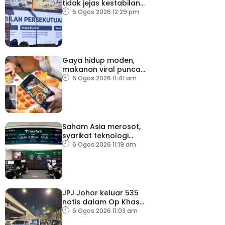
tidak jejas kestabilan
Kerajaan Perpaduan
6 Ogos 2026 12:29 pm
Persekutuan – TPM Zahid
Gaya hidup moden,
makanan viral punca
kolesterol tinggi, penyakit
6 Ogos 2026 11:41 am
jantung meningkat
Saham Asia merosot,
syarikat teknologi
kembali tertekan
6 Ogos 2026 11:19 am
JPJ Johor keluar 535
notis dalam Op Khas
Teknikal, Lampu HID
6 Ogos 2026 11:03 am