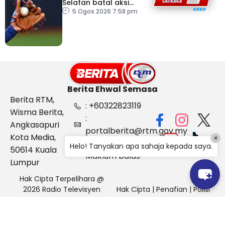
Selatan batal aksi
susulan gelombang haba
5 Ogos 2026 7:58 pm
Berita Ehwal Semasa
Berita RTM,
: +60322823119
Wisma Berita,
:
Angkasapuri
portalberita@rtm.gov.my
Kota Media,
×
: Aduan &
Helo! Tanyakan apa sahaja kepada saya.
50614 Kuala
Maklum balas
Lumpur
Hak Cipta Terpelihara @
2026 Radio Televisyen
Hak Cipta
|
Penafian
|
Polisi
Malaysia, Berita Ehwal
Keselamatan
Semasa (BES)