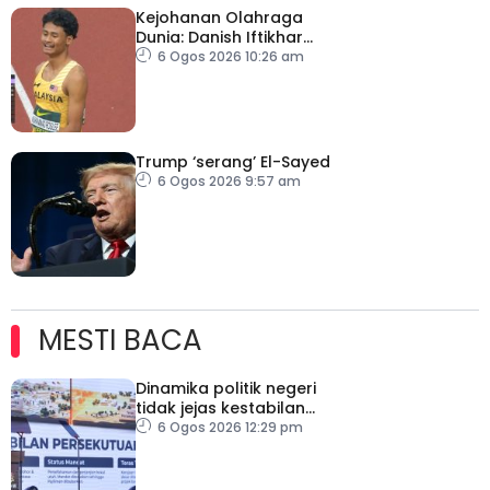
Kejohanan Olahraga
Dunia: Danish Iftikhar
cipta sejarah mara ke
6 Ogos 2026 10:26 am
final 100m
Trump ‘serang’ El-Sayed
6 Ogos 2026 9:57 am
MESTI BACA
Dinamika politik negeri
tidak jejas kestabilan
Kerajaan Perpaduan
6 Ogos 2026 12:29 pm
Persekutuan – TPM Zahid