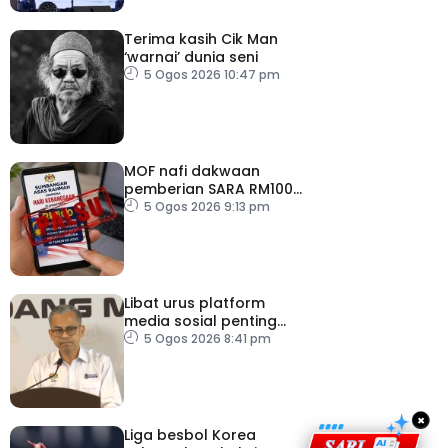
Terima kasih Cik Man
‘warnai’ dunia seni
5 Ogos 2026 10:47 pm
MOF nafi dakwaan
pemberian SARA RM100
sempena Hari
5 Ogos 2026 9:13 pm
Kebangsaan
Libat urus platform
media sosial penting
bendung perbuatan
5 Ogos 2026 8:41 pm
‘copycat’
×
Liga besbol Korea