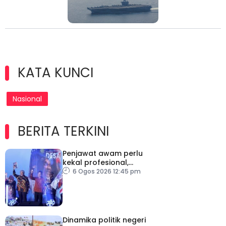
KATA KUNCI
Nasional
BERITA TERKINI
Penjawat awam perlu
kekal profesional,
berkecuali ketika laksana
6 Ogos 2026 12:45 pm
tugas – TPM Zahid
Dinamika politik negeri