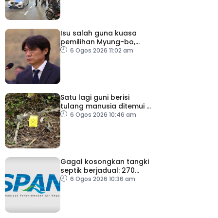
Isu salah guna kuasa
pemilihan Myung-bo,
polis gempur pejabat KFA
6 Ogos 2026 11:02 am
Satu lagi guni berisi
tulang manusia ditemui di
Behor Mali, disiasat
6 Ogos 2026 10:46 am
sebagai kes bunuh
Gagal kosongkan tangki
septik berjadual: 270
premis dikenakan notis
6 Ogos 2026 10:36 am
pematuhan SPAN