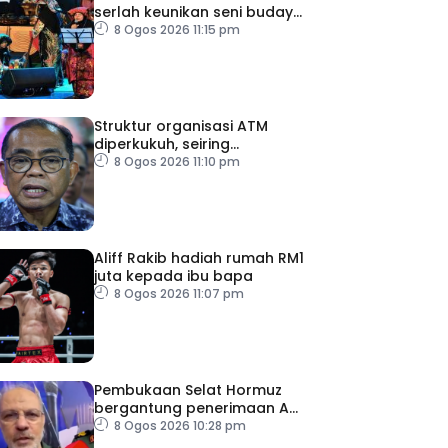
serlah keunikan seni budaya
negeri beradat
8 Ogos 2026 11:15 pm
Struktur organisasi ATM
diperkukuh, seiring
pemodenan aset
8 Ogos 2026 11:10 pm
pertahanan
Aliff Rakib hadiah rumah RM1
juta kepada ibu bapa
8 Ogos 2026 11:07 pm
Pembukaan Selat Hormuz
bergantung penerimaan AS
– IRGC
8 Ogos 2026 10:28 pm