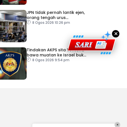
JPN tidak pernah lantik ejen,
orang tengah urus
dokumentasi
8 Ogos 2026 10:26 pm
×
Tindakan AKPS sita kontena
bawa muatan ke Israel bukti
ketegasan Malaysia
8 Ogos 2026 9:54 pm
×