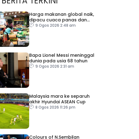
BERITA TERKINI
Harga makanan global naik,
dipacu cuaca panas dan
ketegangan geopolitik
9 Ogos 2026 2:48 am
Bapa Lionel Messi meninggal
dunia pada usia 68 tahun
9 Ogos 2026 2:31 am
Malaysia mara ke separuh
akhir Hyundai ASEAN Cup
8 Ogos 2026 11:26 pm
Colours of N.Sembilan