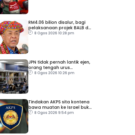
RM4.06 bilion disalur, bagi
pelaksanaan projek BALB di
Sabah
8 Ogos 2026 10:28 pm
JPN tidak pernah lantik ejen,
orang tengah urus
dokumentasi
8 Ogos 2026 10:26 pm
Tindakan AKPS sita kontena
bawa muatan ke Israel bukti
ketegasan Malaysia
8 Ogos 2026 9:54 pm