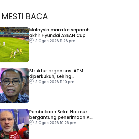
MESTI BACA
Malaysia mara ke separuh
akhir Hyundai ASEAN Cup
8 Ogos 2026 11:26 pm
Struktur organisasi ATM
ad Perkasa SCORE Marathon 2026 Melalui Kerjasama
diperkukuh, seiring
engaruh Larian Antarabangsa
pemodenan aset
8 Ogos 2026 11:10 pm
pertahanan
Pembukaan Selat Hormuz
bergantung penerimaan AS
– IRGC
8 Ogos 2026 10:28 pm