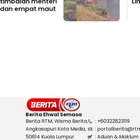
timbalan menteri
Li
dan empat maut
Berita Ehwal Semasa
Berita RTM, Wisma Berita,
: +60322823119
Angkasapuri Kota Media,
: portalberita@rt
50614 Kuala Lumpur
: Aduan & Maklum 