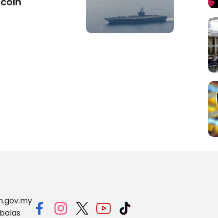
ncoln
m.gov.my
balas