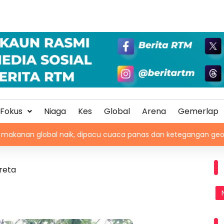
Fokus
Niaga
Kes
Global
Arena
Gemerlap
bal naik, dipacu cuaca panas dan ketegangan geopolitik
reta