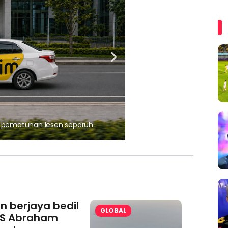
, pematuhan lesen separuh
Ajinomoto (Malaysia) Berh
aminoVITAL® Bersama Pemp
an berjaya bedil
GLOBAL
S Abraham