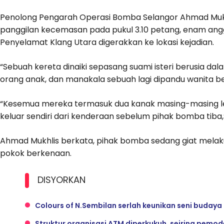
Penolong Pengarah Operasi Bomba Selangor Ahmad Mukh
panggilan kecemasan pada pukul 3.10 petang, enam ang
Penyelamat Klang Utara digerakkan ke lokasi kejadian.
“Sebuah kereta dinaiki sepasang suami isteri berusia d
orang anak, dan manakala sebuah lagi dipandu wanita be
“Kesemua mereka termasuk dua kanak masing-masing le
keluar sendiri dari kenderaan sebelum pihak bomba tiba,
Ahmad Mukhlis berkata, pihak bomba sedang giat mela
pokok berkenaan.
DISYORKAN
Colours of N.Sembilan serlah keunikan seni budaya
Struktur organisasi ATM diperkukuh, seiring pemo