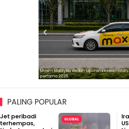
lalui Kerjasama
Maxim Malaysia dedah laporan keselamatan
pertama 2026
PALING POPULAR
Jet peribadi
Ir
GLOBAL
terhempas,
US