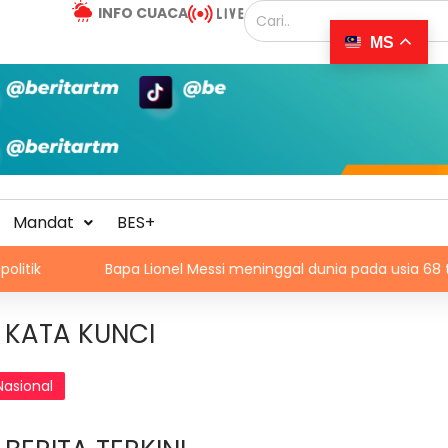
INFO CUACA
MS
Mandat
BES+
Bapa Lionel Messi meninggal dunia pada usia 68 tahun
KATA KUNCI
Nasional