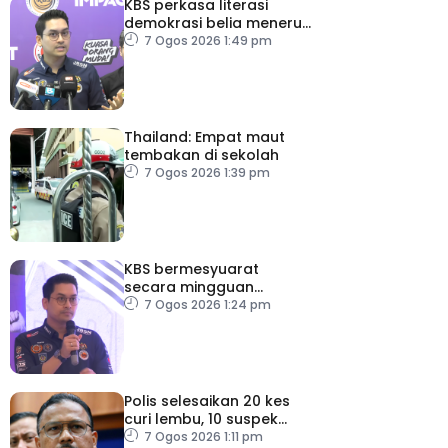
KBS perkasa literasi
demokrasi belia menerusi
Bulan Rakan Demokrasi
7 Ogos 2026 1:49 pm
2026
Thailand: Empat maut
tembakan di sekolah
7 Ogos 2026 1:39 pm
KBS bermesyuarat
secara mingguan
pastikan persiapan F1
7 Ogos 2026 1:24 pm
lancar
Polis selesaikan 20 kes
curi lembu, 10 suspek
diberkas
7 Ogos 2026 1:11 pm