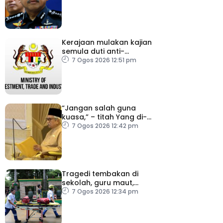
Kerajaan mulakan kajian
semula duti anti-
lambakan import
7 Ogos 2026 12:51 pm
gegelung keluli dari
China, Vietnam
“Jangan salah guna
kuasa,” – titah Yang di-
Pertuan Besar Negeri
7 Ogos 2026 12:42 pm
Sembilan kepada Exco
baharu
Tragedi tembakan di
sekolah, guru maut,
pelajar bunuh diri
7 Ogos 2026 12:34 pm