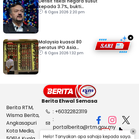
Defisit fiskal negara susut
kepada 3.7%, bukti
keyakinan pelabur masih
6 Ogos 2026 2:20 pm
kukuh
×
Malaysia kuasai 80
peratus IPO Asia
Tenggara, kumpul AS$1.4
6 Ogos 2026 1:32 pm
bilion separuh pertama
2026
Berita Ehwal Semasa
Berita RTM,
: +60322823119
Wisma Berita,
:
Angkasapuri
portalberita@rtm.gov.my
Kota Media,
×
: Aduan &
Helo! Tanyakan apa sahaja kepada saya.
50614 Kuala