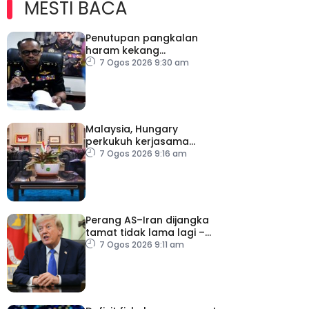
MESTI BACA
Penutupan pangkalan
haram kekang
penyeludupan di
7 Ogos 2026 9:30 am
Kelantan
Malaysia, Hungary
perkukuh kerjasama
sektor pertanian
7 Ogos 2026 9:16 am
Perang AS–Iran dijangka
tamat tidak lama lagi –
Trump
7 Ogos 2026 9:11 am