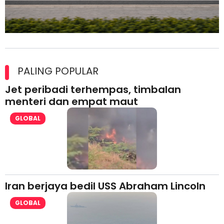
Maxim Malaysia dedah laporan keselamatan, pematuhan
lesen separuh pertama 2026
PALING POPULAR
Jet peribadi terhempas, timbalan
menteri dan empat maut
GLOBAL
Iran berjaya bedil USS Abraham Lincoln
GLOBAL