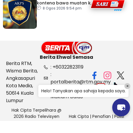
kontena bawa muatan ke
Israel bukti ketegasan
8 Ogos 2026 9:54 pm
Malaysia
Berita Ehwal Semasa
Berita RTM,
: +60322823119
Wisma Berita,
:
Angkasapuri
portalberita@rtm.gov.my
Kota Media,
×
: Aduan &
Helo! Tanyakan apa sahaja kepada saya.
50614 Kuala
Maklum balas
Lumpur
Hak Cipta Terpelihara @
2026 Radio Televisyen
Hak Cipta
|
Penafian
|
Polisi
Malaysia, Berita Ehwal
Keselamatan
Semasa (BES)