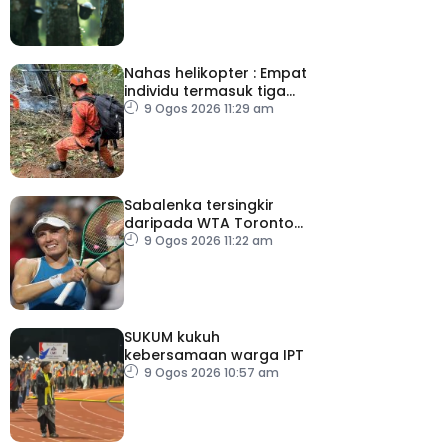
Nahas helikopter : Empat
individu termasuk tiga
pelancong Columbia
9 Ogos 2026 11:29 am
maut
Sabalenka tersingkir
daripada WTA Toronto
Masters
9 Ogos 2026 11:22 am
SUKUM kukuh
kebersamaan warga IPT
9 Ogos 2026 10:57 am