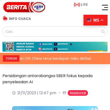
INFO CUACA
MS
jatuhan CPI, China terus berdepan risiko deflasi
TERKINI
Ekspresi
Persidangan antarabangsa SBER fokus kepada
penyelesaian AI
21/11/2023 | 12:47 pm
Nasional