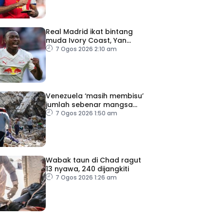
Real Madrid ikat bintang
muda Ivory Coast, Yan
Diomande
7 Ogos 2026 2:10 am
Venezuela ‘masih membisu’
jumlah sebenar mangsa
hilang dalam gempa bumi
7 Ogos 2026 1:50 am
Wabak taun di Chad ragut
13 nyawa, 240 dijangkiti
7 Ogos 2026 1:26 am