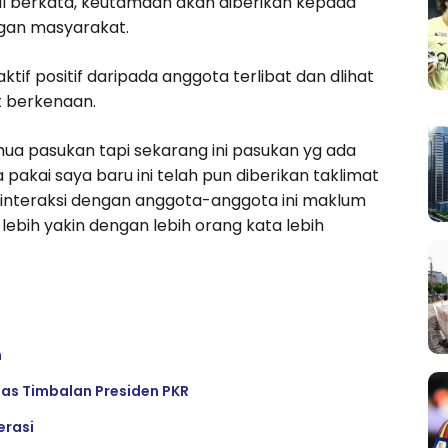
ail berkata, keutamaan akan diberikan kepada
ngan masyarakat.
if positif daripada anggota terlibat dan dlihat
t berkenaan.
emua pasukan tapi sekarang ini pasukan yg ada
a pakai saya baru ini telah pun diberikan taklimat
interaksi dengan anggota-anggota ini maklum
ebih yakin dengan lebih orang kata lebih
n
gas Timbalan Presiden PKR
erasi