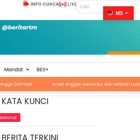
INFO CUACA
MS
Mandat
BES+
ik
Israel enggan berundur dari selatan Lubnan
KATA KUNCI
Nasional
BERITA TERKINI