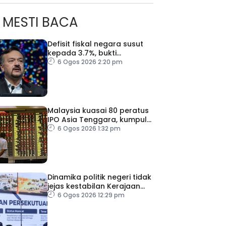
MESTI BACA
Defisit fiskal negara susut
kepada 3.7%, bukti
keyakinan pelabur masih
6 Ogos 2026 2:20 pm
kukuh
Malaysia kuasai 80 peratus
IPO Asia Tenggara, kumpul
AS$1.4 bilion separuh
6 Ogos 2026 1:32 pm
pertama 2026
Dinamika politik negeri tidak
jejas kestabilan Kerajaan
Perpaduan Persekutuan –
6 Ogos 2026 12:29 pm
TPM Zahid