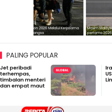
lalui Kerjasama
Maxim Malaysia dedah laporan keselamatan
pertama 2026
PALING POPULAR
Jet peribadi
Ir
GLOBAL
terhempas,
US
timbalan menteri
Li
dan empat maut