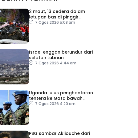
2 maut, 13 cedera dalam
letupan bas di pinggir
Damsyik
7 Ogos 2026 5:08 am
Israel enggan berundur dari
selatan Lubnan
7 Ogos 2026 4:44 am
Uganda lulus penghantaran
tentera ke Gaza bawah
pelan pelucutan senjata
7 Ogos 2026 4:20 am
PSG sambar Akliouche dari