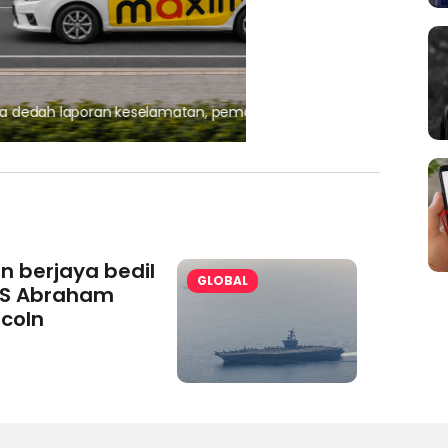
, pematuhan lesen separuh
Ajinomoto (Malaysia) Berh
aminoVITAL® Bersama Pemp
an berjaya bedil
GLOBAL
S Abraham
ncoln