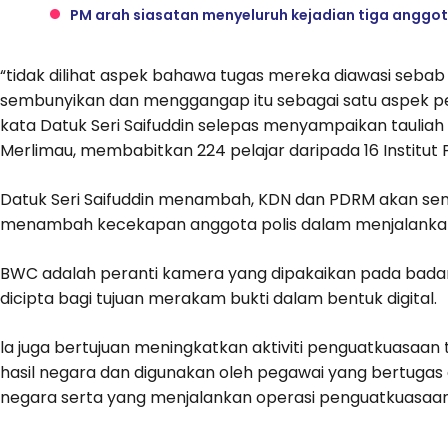
PM arah siasatan menyeluruh kejadian tiga anggota
“tidak dilihat aspek bahawa tugas mereka diawasi seb
sembunyikan dan menggangap itu sebagai satu aspek p
kata Datuk Seri Saifuddin selepas menyampaikan tauliah Br
Merlimau, membabitkan 224 pelajar daripada 16 Institut P
Datuk Seri Saifuddin menambah, KDN dan PDRM akan sent
menambah kecekapan anggota polis dalam menjalankan
BWC adalah peranti kamera yang dipakaikan pada bada
dicipta bagi tujuan merakam bukti dalam bentuk digital.
la juga bertujuan meningkatkan aktiviti penguatkuasaa
hasil negara dan digunakan oleh pegawai yang bertugas 
negara serta yang menjalankan operasi penguatkuasaan