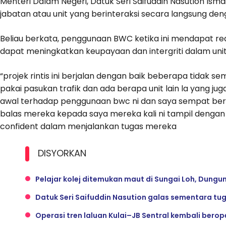
Menteri Dalam Negeri, Datuk Seri Saifuddin Nasution Ism
jabatan atau unit yang berinteraksi secara langsung de
Beliau berkata, penggunaan BWC ketika ini mendapat reakt
dapat meningkatkan keupayaan dan intergriti dalam uni
“projek rintis ini berjalan dengan baik beberapa tidak s
pakai pasukan trafik dan ada berapa unit lain la yang jug
awal terhadap penggunaan bwc ni dan saya sempat ber
balas mereka kepada saya mereka kali ni tampil dengan l
confident dalam menjalankan tugas mereka
DISYORKAN
Pelajar kolej ditemukan maut di Sungai Loh, Dungu
Datuk Seri Saifuddin Nasution galas sementara tu
Operasi tren laluan Kulai–JB Sentral kembali berop