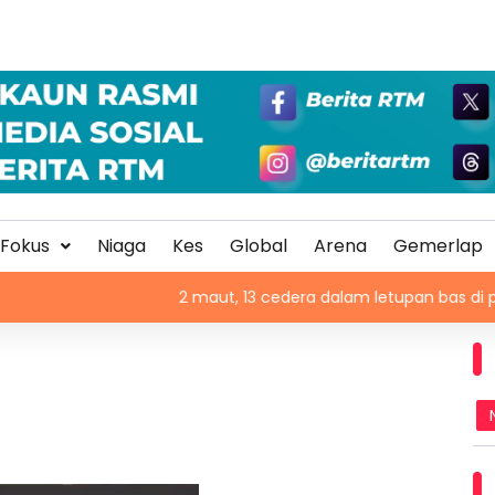
Fokus
Niaga
Kes
Global
Arena
Gemerlap
2 maut, 13 cedera dalam letupan bas di pinggir Damsy