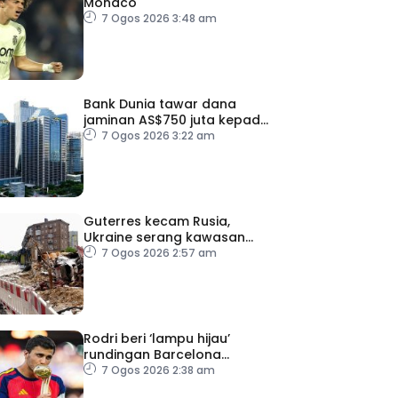
Monaco
7 Ogos 2026 3:48 am
Bank Dunia tawar dana
jaminan AS$750 juta kepada
Indonesia bantu
7 Ogos 2026 3:22 am
perusahaan kecil
Guterres kecam Rusia,
Ukraine serang kawasan
awam
7 Ogos 2026 2:57 am
Rodri beri ‘lampu hijau’
rundingan Barcelona
dengan Man City
7 Ogos 2026 2:38 am