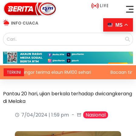
INFO CUACA
MS
elangor terima elaun RM100 sehari
TERKINI
Bacaan tinggi indeks 
Pantau 20 hari, ujian berkala terhadap dwicangkerang
di Melaka
7/04/2024 | 1:59 pm
Nasional