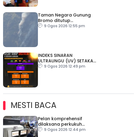
Taman Negara Gunung
Bromo ditutup
sementara
9 Ogos 2026 12:55 pm
INDEKS SINARAN
ULTRAUNGU (UV) SETAKAT
9 OGOS 2026 (12:00
9 Ogos 2026 12:49 pm
TENGAH HARI).
MESTI BACA
Pelan komprehensif
dilaksana perkukuh
keselamatan
9 Ogos 2026 12:44 pm
pemeriksaan bagasi di