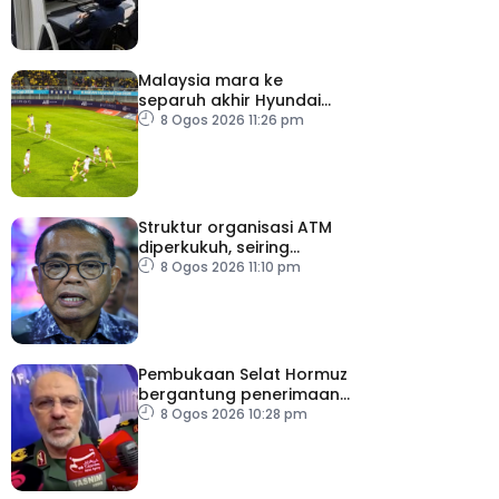
KLIA
Malaysia mara ke
separuh akhir Hyundai
ASEAN Cup
8 Ogos 2026 11:26 pm
Struktur organisasi ATM
diperkukuh, seiring
pemodenan aset
8 Ogos 2026 11:10 pm
pertahanan
Pembukaan Selat Hormuz
bergantung penerimaan
AS – IRGC
8 Ogos 2026 10:28 pm