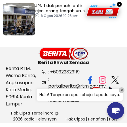
×
JPN tidak pernah lantik
ejen, orang tengah urus
dokumentasi
8 Ogos 2026 10:26 pm
Berita Ehwal Semasa
Berita RTM,
: +60322823119
Wisma Berita,
:
Angkasapuri
portalberita@rtm.gov.my
Kota Media,
×
: Aduan &
Helo! Tanyakan apa sahaja kepada saya.
50614 Kuala
Maklum balas
Lumpur
Hak Cipta Terpelihara @
2026 Radio Televisyen
Hak Cipta
|
Penafian
|
Polisi
Malaysia, Berita Ehwal
Keselamatan