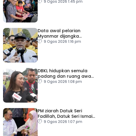
2026
9 Ogos 2026 1:45 pm
Data awal pelarian
Myanmar dijangka
diperoleh suku keempat
9 Ogos 2026 1:16 pm
2026
DBKL hidupkan semula
padang dan ruang awam
untuk semua golongan
9 Ogos 2026 1:08 pm
PM ziarah Datuk Seri
Fadillah, Datuk Seri Ismail
Sabri di IJN
9 Ogos 2026 1:07 pm