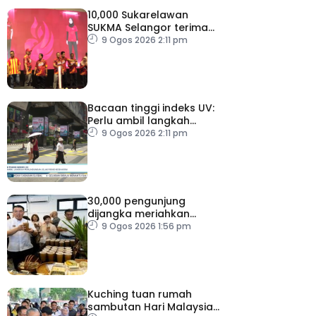
10,000 Sukarelawan
SUKMA Selangor terima
elaun RM100 sehari
9 Ogos 2026 2:11 pm
Bacaan tinggi indeks UV:
Perlu ambil langkah
perlindungan, elak risiko
9 Ogos 2026 2:11 pm
kesihatan
30,000 pengunjung
dijangka meriahkan
Karnival Jom Makan Ipoh
9 Ogos 2026 1:56 pm
2026
Kuching tuan rumah
sambutan Hari Malaysia