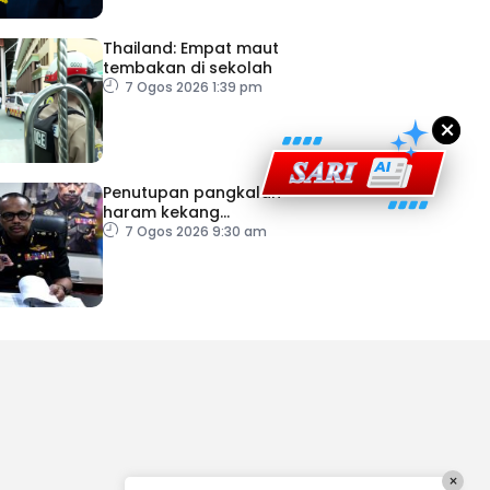
Thailand: Empat maut
tembakan di sekolah
7 Ogos 2026 1:39 pm
×
Penutupan pangkalan
haram kekang
penyeludupan di Kelantan
7 Ogos 2026 9:30 am
×