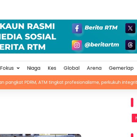
Fokus
Niaga
Kes
Global
Arena
Gemerlap
M, ATM tingkat profesionalisme, perkukuh integriti
Cha