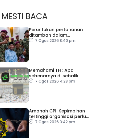
MESTI BACA
Peruntukan pertahanan
ditambah dalam
Belanjawan 2027
7 Ogos 2026 8:40 pm
Memahami TH : Apa
sebenarnya di sebalik
angka
7 Ogos 2026 4:28 pm
ad Perkasa SCORE Marathon 2026 Melalui Kerjasama
engaruh Larian Antarabangsa
Amanah CPI: Kepimpinan
tertinggi organisasi perlu
pacu reformasi radikal
7 Ogos 2026 3:42 pm