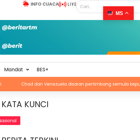
INFO CUACA
MS
Mandat
BES+
d dan Venezuela disaran pertimbang semula keputusan tarik dir
KATA KUNCI
Nasional