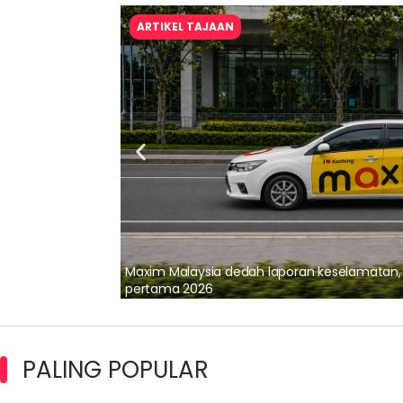
ARTIKEL TAJAAN
lalui Kerjasama
Maxim Malaysia dedah laporan keselamatan
pertama 2026
PALING POPULAR