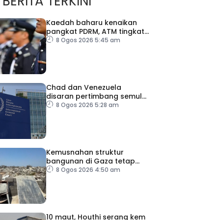
BERITA TERKINI
Kaedah baharu kenaikan
pangkat PDRM, ATM tingkat
profesionalisme, perkukuh
8 Ogos 2026 5:45 am
integriti
Chad dan Venezuela
disaran pertimbang semula
keputusan tarik diri
8 Ogos 2026 5:28 am
daripada ICC
Kemusnahan struktur
bangunan di Gaza tetap
catat peningkatan
8 Ogos 2026 4:50 am
10 maut, Houthi serang kem