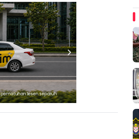
ARTIKEL TAJAAN
, pematuhan lesen separuh
Ajinomoto (Malaysia) Berh
aminoVITAL® Bersama Pemp