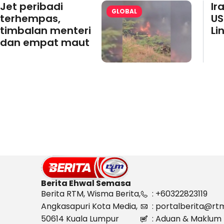
Jet peribadi
Ir
GLOBAL
terhempas,
US
timbalan menteri
Li
dan empat maut
Berita Ehwal Semasa
Berita RTM, Wisma Berita,
: +60322823119
Angkasapuri Kota Media,
: portalberita@rt
50614 Kuala Lumpur
: Aduan & Maklum 