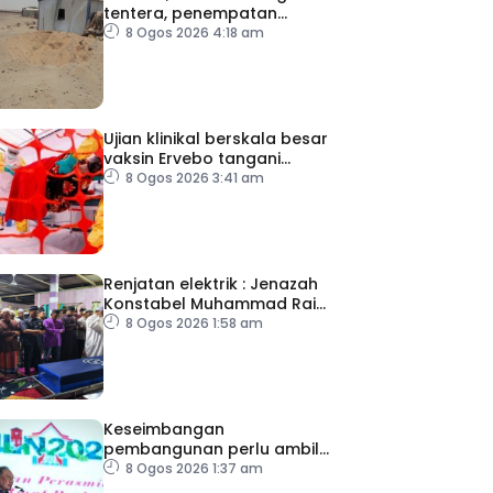
tentera, penempatan
pelarian
8 Ogos 2026 4:18 am
Ujian klinikal berskala besar
vaksin Ervebo tangani
wabak Ebola
8 Ogos 2026 3:41 am
Renjatan elektrik : Jenazah
Konstabel Muhammad Raimi
selamat dikebumikan
8 Ogos 2026 1:58 am
Keseimbangan
pembangunan perlu ambil
kira lokasi tumpuan
8 Ogos 2026 1:37 am