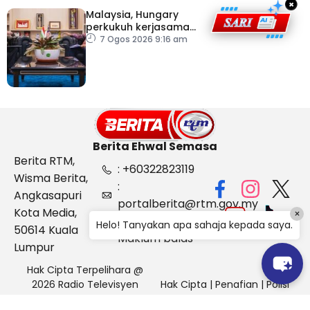
×
Malaysia, Hungary
perkukuh kerjasama
sektor pertanian
7 Ogos 2026 9:16 am
Berita Ehwal Semasa
Berita RTM,
: +60322823119
Wisma Berita,
:
Angkasapuri
portalberita@rtm.gov.my
Kota Media,
×
: Aduan &
Helo! Tanyakan apa sahaja kepada saya.
50614 Kuala
Maklum balas
Lumpur
Hak Cipta Terpelihara @
2026 Radio Televisyen
Hak Cipta
|
Penafian
|
Polisi
Malaysia, Berita Ehwal
Keselamatan