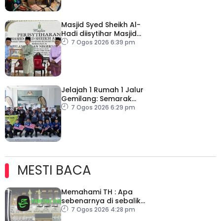
Masjid Syed Sheikh Al-
Hadi diisytihar Masjid
Pelancongan Negeri
7 Ogos 2026 6:39 pm
P.Pinang
Jelajah 1 Rumah 1 Jalur
Gemilang: Semarak
semangat patriotisme
7 Ogos 2026 6:29 pm
rakyat
MESTI BACA
Memahami TH : Apa
sebenarnya di sebalik
angka
7 Ogos 2026 4:28 pm