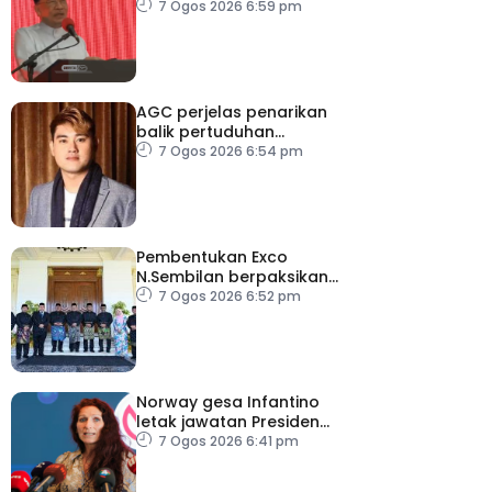
ambang merdeka
7 Ogos 2026 6:59 pm
AGC perjelas penarikan
balik pertuduhan
terhadap Nicky Liow
7 Ogos 2026 6:54 pm
Pembentukan Exco
N.Sembilan berpaksikan
cekap, integriti dan kerja
7 Ogos 2026 6:52 pm
berpasukan – MB
Norway gesa Infantino
letak jawatan Presiden
FIFA
7 Ogos 2026 6:41 pm