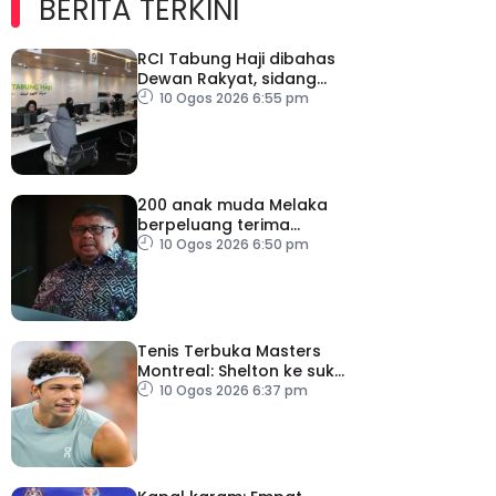
BERITA TERKINI
RCI Tabung Haji dibahas
Dewan Rakyat, sidang
khas teliti penemuan dan
10 Ogos 2026 6:55 pm
syor laporan
200 anak muda Melaka
berpeluang terima
manfaat Dana
10 Ogos 2026 6:50 pm
Pelancongan Belia
Tenis Terbuka Masters
Montreal: Shelton ke suku
akhir
10 Ogos 2026 6:37 pm