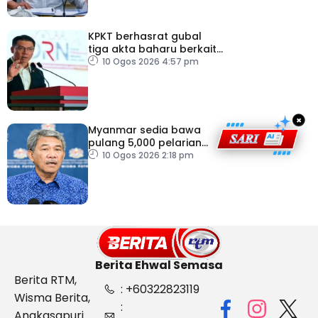
KPKT berhasrat gubal
tiga akta baharu berkait
perumahan
10 Ogos 2026 4:57 pm
×
Myanmar sedia bawa
pulang 5,000 pelarian
guna kapal
10 Ogos 2026 2:18 pm
Berita Ehwal Semasa
Berita RTM,
: +60322823119
Wisma Berita,
:
Angkasapuri