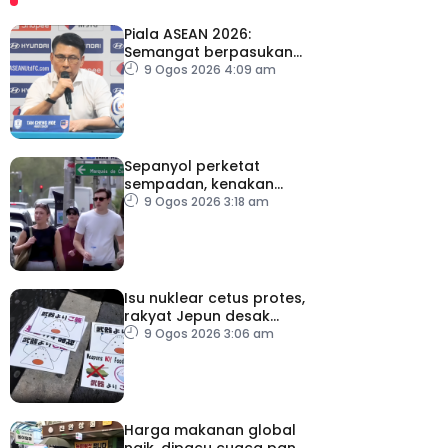
Piala ASEAN 2026:
Semangat berpasukan
kunci Harimau Malaya ke
9 Ogos 2026 4:09 am
separuh akhir
Sepanyol perketat
sempadan, kenakan
pemeriksaan ketibaan
9 Ogos 2026 3:18 am
dari Itali
Isu nuklear cetus protes,
rakyat Jepun desak
dasar dikaji semula
9 Ogos 2026 3:06 am
Harga makanan global
naik, dipacu cuaca panas