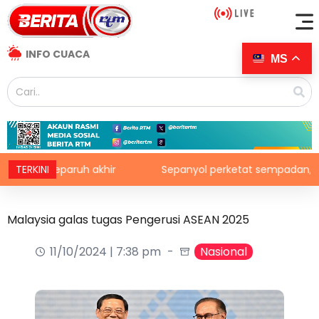
INFO CUACA
MS
e separuh akhir
TERKINI
Sepanyol perketat sempadan, kenakan p
Malaysia galas tugas Pengerusi ASEAN 2025
11/10/2024 | 7:38 pm
Nasional