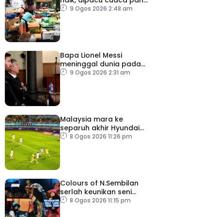
dan ketegangan
9 Ogos 2026 2:48 am
geopolitik
Bapa Lionel Messi
meninggal dunia pada
usia 68 tahun
9 Ogos 2026 2:31 am
Malaysia mara ke
separuh akhir Hyundai
ASEAN Cup
8 Ogos 2026 11:26 pm
Colours of N.Sembilan
serlah keunikan seni
budaya negeri beradat
8 Ogos 2026 11:15 pm