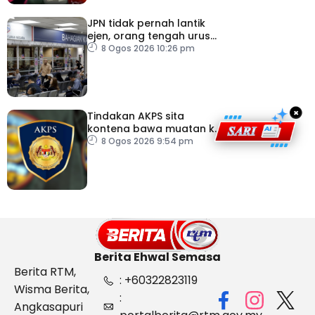
JPN tidak pernah lantik
ejen, orang tengah urus
dokumentasi
8 Ogos 2026 10:26 pm
×
Tindakan AKPS sita
kontena bawa muatan ke
Israel bukti ketegasan
8 Ogos 2026 9:54 pm
Malaysia
Berita Ehwal Semasa
Berita RTM,
: +60322823119
Wisma Berita,
:
Angkasapuri