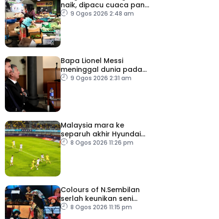
naik, dipacu cuaca panas
dan ketegangan
9 Ogos 2026 2:48 am
geopolitik
Bapa Lionel Messi
meninggal dunia pada
usia 68 tahun
9 Ogos 2026 2:31 am
Malaysia mara ke
separuh akhir Hyundai
ASEAN Cup
8 Ogos 2026 11:26 pm
Colours of N.Sembilan
serlah keunikan seni
budaya negeri beradat
8 Ogos 2026 11:15 pm