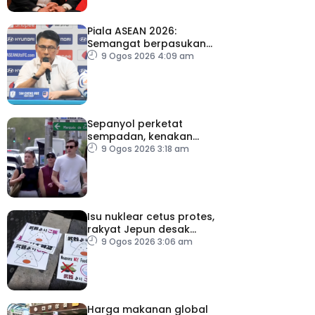
Piala ASEAN 2026:
Semangat berpasukan
kunci Harimau Malaya ke
9 Ogos 2026 4:09 am
separuh akhir
Sepanyol perketat
sempadan, kenakan
pemeriksaan ketibaan
9 Ogos 2026 3:18 am
dari Itali
Isu nuklear cetus protes,
rakyat Jepun desak
dasar dikaji semula
9 Ogos 2026 3:06 am
Harga makanan global