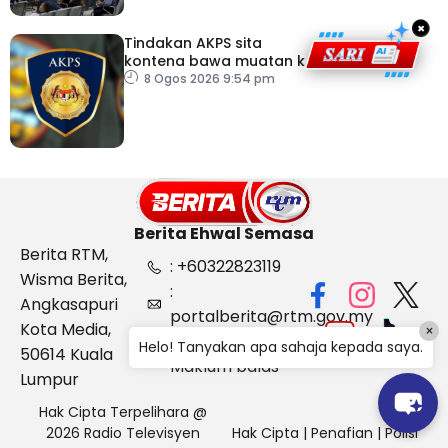
×
Tindakan AKPS sita
kontena bawa muatan ke
Israel bukti ketegasan
8 Ogos 2026 9:54 pm
Malaysia
Berita Ehwal Semasa
Berita RTM,
: +60322823119
Wisma Berita,
:
Angkasapuri
portalberita@rtm.gov.my
Kota Media,
×
: Aduan &
Helo! Tanyakan apa sahaja kepada saya.
50614 Kuala
Maklum balas
Lumpur
Hak Cipta Terpelihara @
2026 Radio Televisyen
Hak Cipta
|
Penafian
|
Polisi