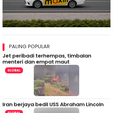
Maxim Malaysia dedah laporan keselamatan, pematuhan
lesen separuh pertama 2026
PALING POPULAR
Jet peribadi terhempas, timbalan
menteri dan empat maut
GLOBAL
Iran berjaya bedil USS Abraham Lincoln
GLOBAL