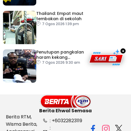
Thailand: Empat maut
tembakan di sekolah
7 Ogos 2026 1:39 pm
×
Penutupan pangkalan
haram kekang
penyeludupan di
7 Ogos 2026 9:30 am
Kelantan
Berita Ehwal Semasa
Berita RTM,
: +60322823119
Wisma Berita,
: