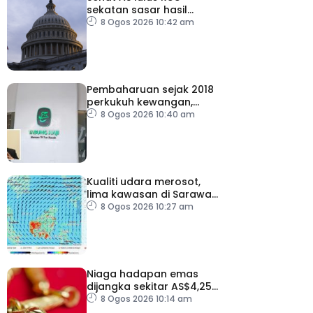
sekatan sasar hasil
tenaga Rusia
8 Ogos 2026 10:42 am
Pembaharuan sejak 2018
perkukuh kewangan,
tadbir urus TH – Pakar
8 Ogos 2026 10:40 am
Kualiti udara merosot,
lima kawasan di Sarawak
catat IPU tidak sihat
8 Ogos 2026 10:27 am
Niaga hadapan emas
dijangka sekitar AS$4,250
hingga AS$4,350 minggu
8 Ogos 2026 10:14 am
depan