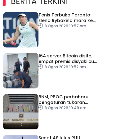
BERITA TERKINI
Tenis Terbuka Toronto:
Elena Rybakina mara ke
pusingan keempat
8 Ogos 2026 10:57 am
164 server Bitcoin disita,
empat premis disyaki curi
elektrik
8 Ogos 2026 10:52 am
BNM, PBOC perbaharui
pengaturan tukaran
mata wang hingga 2031
8 Ogos 2026 10:49 am
Senat AS lulus RUU