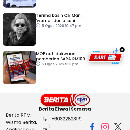
Terima kasih Cik Man
‘warnai’ dunia seni
5 Ogos 2026 10:47 pm
×
MOF nafi dakwaan
pemberian SARA RM100
sempena Hari
5 Ogos 2026 9:13 pm
Kebangsaan
Berita Ehwal Semasa
Berita RTM,
: +60322823119
Wisma Berita,
:
Angkasapuri