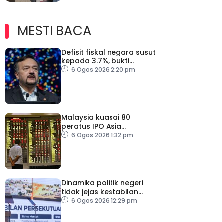
MESTI BACA
Defisit fiskal negara susut
kepada 3.7%, bukti
keyakinan pelabur masih
6 Ogos 2026 2:20 pm
kukuh
Malaysia kuasai 80
peratus IPO Asia
Tenggara, kumpul AS$1.4
6 Ogos 2026 1:32 pm
bilion separuh pertama
2026
Dinamika politik negeri
tidak jejas kestabilan
Kerajaan Perpaduan
6 Ogos 2026 12:29 pm
Persekutuan – TPM Zahid