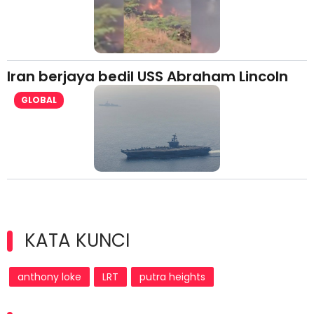
Iran berjaya bedil USS Abraham Lincoln
GLOBAL
KATA KUNCI
anthony loke
LRT
putra heights