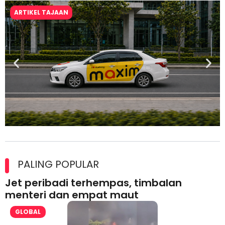
ARTIKEL TAJAAN
Maxim Malaysia dedah laporan keselamatan, pematuhan
lesen separuh pertama 2026
PALING POPULAR
Jet peribadi terhempas, timbalan
menteri dan empat maut
GLOBAL