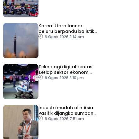
rebut tiket ke Itali
Korea Utara lancar
peluru berpandu balistik
jarak dekat ke arah Laut
6 Ogos 2026 8:14 pm
Jepun
Teknologi digital rentas
setiap sektor ekonomi
diperkasa seiring
6 Ogos 2026 8:10 pm
kemajuan inovasi
Industri mudah alih Asia
Pasifik dijangka sumbang
AS$1.4 trilion menjelang
6 Ogos 2026 7:51 pm
2030