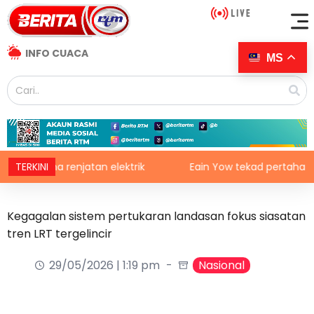
INFO CUACA
MS
kena renjatan elektrik
TERKINI
Eain Yow tekad pertahan pingat
Kegagalan sistem pertukaran landasan fokus siasatan
tren LRT tergelincir
29/05/2026 | 1:19 pm
Nasional