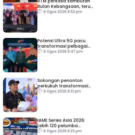
RTM perkasa sambutan
Bulan Kebangsaan, terus
dekati rakyat
6 Ogos 2026 8:52 pm
Potensi Ultra 5G pacu
transformasi pelbagai
sektor utama
6 Ogos 2026 8:47 pm
Sokongan penonton
perkukuh transformasi
RTM
6 Ogos 2026 8:31 pm
IAME Series Asia 2026:
Lebih 120 pelumba
antarabangsa berentap
6 Ogos 2026 8:23 pm