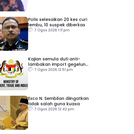
Polis selesaikan 20 kes curi
lembu, 10 suspek diberkas
7 Ogos 2026 1:11 pm
Kajian semula duti anti-
lambakan import gegelung
keluli dilaksana
7 Ogos 2026 12:51 pm
Exco N. Sembilan diingatkan
tidak salah guna kuasa
7 Ogos 2026 12:42 pm