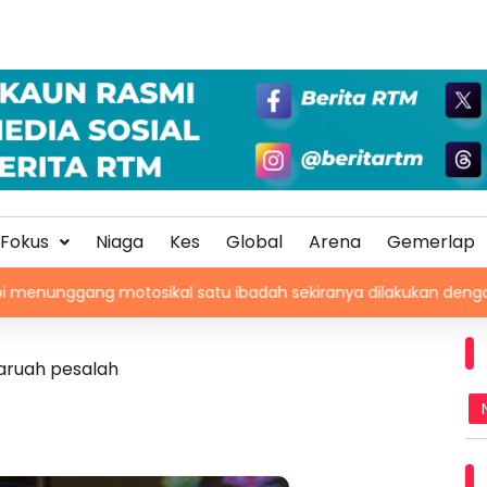
Fokus
Niaga
Kes
Global
Arena
Gemerlap
 motosikal satu ibadah sekiranya dilakukan dengan niat dan ca
aruah pesalah