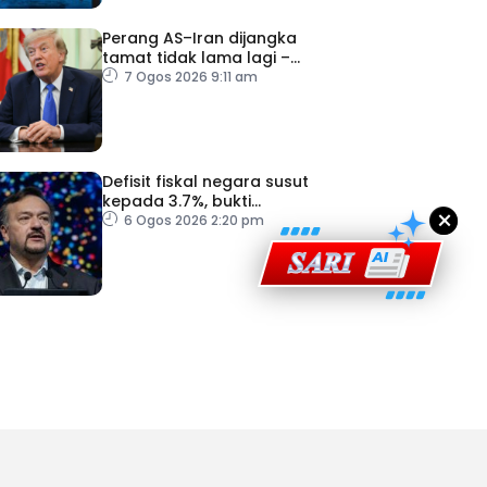
Perang AS–Iran dijangka
tamat tidak lama lagi –
Trump
7 Ogos 2026 9:11 am
ad Perkasa SCORE Marathon 2026 Melalui Kerjasama
engaruh Larian Antarabangsa
Defisit fiskal negara susut
kepada 3.7%, bukti
×
keyakinan pelabur masih
6 Ogos 2026 2:20 pm
kukuh