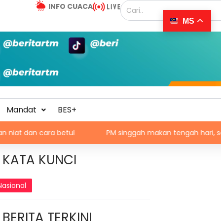
INFO CUACA
MS
Mandat
BES+
ra betul
PM singgah makan tengah hari, santuni orang 
KATA KUNCI
Nasional
BERITA TERKINI