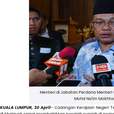
Menteri di Jabatan Perdana Menteri 
Mohd Na'im Mokht
KUALA LUMPUR, 30 April
– Cadangan Kerajaan Negeri 
di khalayak ramai membabitkan pesalah syariah di negeri i