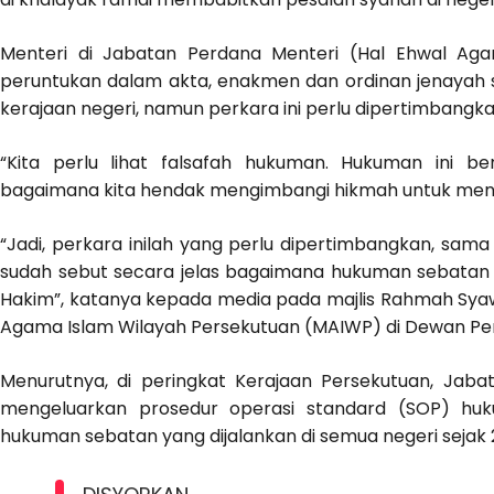
Menteri di Jabatan Perdana Menteri (Hal Ehwal Ag
peruntukan dalam akta, enakmen dan ordinan jenayah sy
kerajaan negeri, namun perkara ini perlu dipertimbang
“Kita perlu lihat falsafah hukuman. Hukuman ini 
bagaimana kita hendak mengimbangi hikmah untuk menj
“Jadi, perkara inilah yang perlu dipertimbangkan, sam
sudah sebut secara jelas bagaimana hukuman sebatan it
Hakim”, katanya kepada media pada majlis Rahmah Syawal 
Agama Islam Wilayah Persekutuan (MAIWP) di Dewan Per
Menurutnya, di peringkat Kerajaan Persekutuan, Jab
mengeluarkan prosedur operasi standard (SOP) hu
hukuman sebatan yang dijalankan di semua negeri sejak 