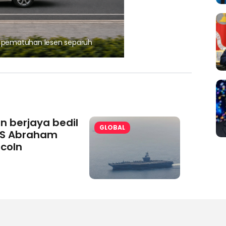
, pematuhan lesen separuh
Ajinomoto (Malaysia) Berh
aminoVITAL® Bersama Pemp
an berjaya bedil
GLOBAL
S Abraham
ncoln