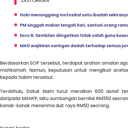
DISYORKAN
Hobi menunggang motosikal satu ibadah sekiranya
PM singgah makan tengah hari, santuni orang ramai
Exco N. Sembilan diingatkan tidak salah guna kuas
MAG wajibkan saringan dadah terhadap semua ju
Berdasarkan SOP tersebut, terdapat arahan amalan aga
mahkamah. Namun, keputusan untuk mengikuti arahan
kepada hakim tersebut.
Terdahulu, Datuk Naim turut meraikan 600 asnaf ter
daripada MAIWP, iaitu sumbangan bernilai RM350 seora
kanak-kanak menerima duit raya RM50 seorang.