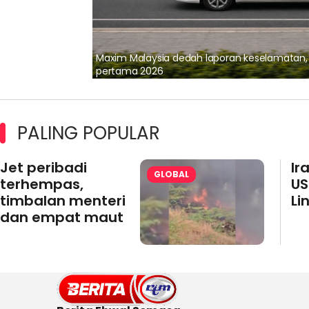
lalui Kerjasama
Maxim Malaysia dedah laporan keselamatan
pertama 2026
PALING POPULAR
Jet peribadi
Ir
GLOBAL
terhempas,
US
timbalan menteri
Li
dan empat maut