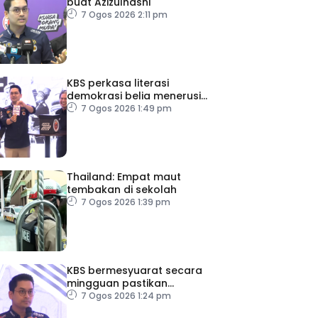
buat Azizulhasni
7 Ogos 2026 2:11 pm
KBS perkasa literasi
demokrasi belia menerusi
Bulan Rakan Demokrasi
7 Ogos 2026 1:49 pm
2026
Thailand: Empat maut
tembakan di sekolah
7 Ogos 2026 1:39 pm
KBS bermesyuarat secara
mingguan pastikan
persiapan F1 lancar
7 Ogos 2026 1:24 pm