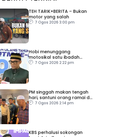
TEH TARIK+BERITA – Bukan
motor yang salah
7 Ogos 2026 3:00 pm
Hobi menunggang
motosikal satu ibadah
sekiranya dilakukan dengan
7 Ogos 2026 2:22 pm
niat dan cara betul
PM singgah makan tengah
hari, santuni orang ramai di
Alor Gajah
7 Ogos 2026 2:14 pm
KBS perhalusi sokongan