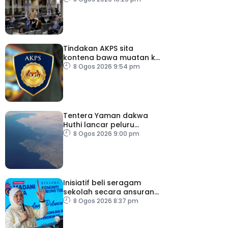
Tindakan AKPS sita
kontena bawa muatan ke
Israel bukti ketegasan
8 Ogos 2026 9:54 pm
Malaysia
Tentera Yaman dakwa
Huthi lancar peluru
berpandu ke arah Laut
8 Ogos 2026 9:00 pm
Merah
Inisiatif beli seragam
sekolah secara ansuran
ringankan beban ibu
8 Ogos 2026 8:37 pm
bapa