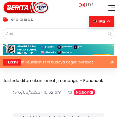
INFO CUACA
MS
n serlah keunikan seni budaya negeri beradat
TERKINI
Struktur 
Jaslinda ditemukan lemah, menangis – Penduduk
6/06/2026 | 10:52 pm
Nasional