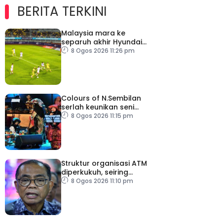
BERITA TERKINI
Malaysia mara ke
separuh akhir Hyundai
ASEAN Cup
8 Ogos 2026 11:26 pm
Colours of N.Sembilan
serlah keunikan seni
budaya negeri beradat
8 Ogos 2026 11:15 pm
Struktur organisasi ATM
diperkukuh, seiring
pemodenan aset
8 Ogos 2026 11:10 pm
pertahanan