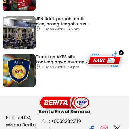
JPN tidak pernah lantik
ejen, orang tengah urus
dokumentasi
8 Ogos 2026 10:26 pm
×
Tindakan AKPS sita
kontena bawa muatan ke
Israel bukti ketegasan
8 Ogos 2026 9:54 pm
Malaysia
Berita Ehwal Semasa
Berita RTM,
: +60322823119
Wisma Berita,
: