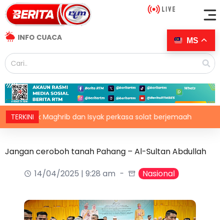
INFO CUACA
MS
rak Maghrib dan Isyak perkasa solat berjemaah
TERKINI
Malari
Jangan ceroboh tanah Pahang – Al-Sultan Abdullah
14/04/2025 | 9:28 am
Nasional