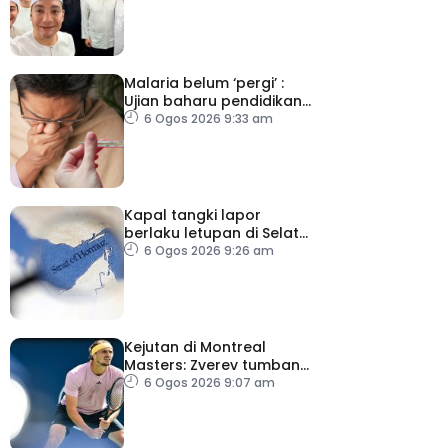
berjemaah
Malaria belum ‘pergi’ :
Ujian baharu pendidikan
perubatan dan sistem
6 Ogos 2026 9:33 am
kesihatan
Kapal tangki lapor
berlaku letupan di Selat
Hormuz ketika Iran-Oman
6 Ogos 2026 9:26 am
berunding
Kejutan di Montreal
Masters: Zverev tumbang,
Auger-Aliasime tarik diri
6 Ogos 2026 9:07 am