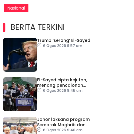
Nasional
BERITA TERKINI
Trump ‘serang’ El-Sayed
6 Ogos 2026 9:57 am
El-Sayed cipta kejutan,
menang pencalonan
Senat AS di Michigan
6 Ogos 2026 9:45 am
Johor laksana program
Semarak Maghrib dan
Isyak perkasa solat
6 Ogos 2026 9:40 am