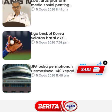
Libat urus platform
media sosial penting
bendung perbuatan
5 Ogos 2026 8:41 pm
‘copycat’
Liga besbol Korea
Selatan batal aksi
susulan gelombang haba
5 Ogos 2026 7:58 pm
×
JPA buka permohonan
Dermasiswa B40 kepada
lepasan SPM
5 Ogos 2026 11:40 am