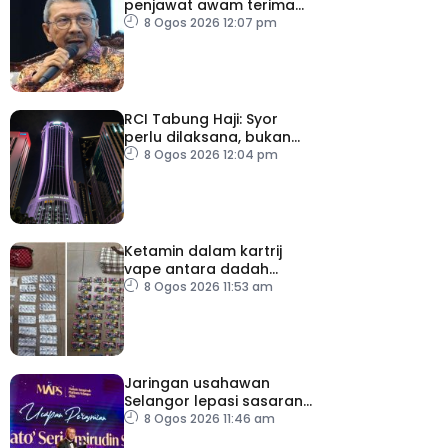
penjawat awam terima
tekanan daripada ahli
8 Ogos 2026 12:07 pm
politik
RCI Tabung Haji: Syor
perlu dilaksana, bukan
sekadar laporan – Pakar
8 Ogos 2026 12:04 pm
Ketamin dalam kartrij
vape antara dadah
dirampas, seorang lelaki
8 Ogos 2026 11:53 am
ditahan
Jaringan usahawan
Selangor lepasi sasaran,
cecah 102,466
8 Ogos 2026 11:46 am
pengusaha