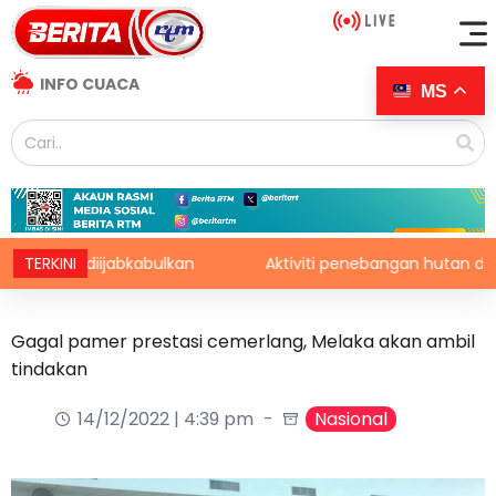
INFO CUACA
MS
t diijabkabulkan
TERKINI
Aktiviti penebangan hutan di Amazo
Gagal pamer prestasi cemerlang, Melaka akan ambil
tindakan
14/12/2022 | 4:39 pm
Nasional