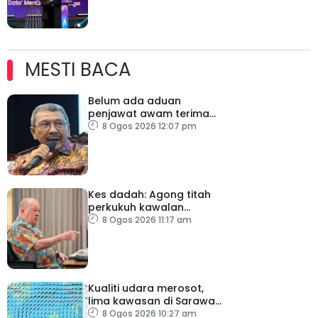
MESTI BACA
Belum ada aduan
penjawat awam terima
tekanan daripada ahli
8 Ogos 2026 12:07 pm
politik
Kes dadah: Agong titah
perkukuh kawalan
lapangan terbang, pintu
8 Ogos 2026 11:17 am
masuk negara
Kualiti udara merosot,
lima kawasan di Sarawak
catat IPU tidak sihat
8 Ogos 2026 10:27 am