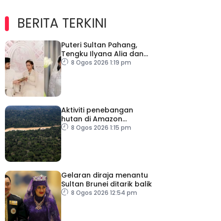
BERITA TERKINI
Puteri Sultan Pahang,
Tengku Ilyana Alia dan
pasangan selamat
8 Ogos 2026 1:19 pm
diijabkabulkan
Aktiviti penebangan
hutan di Amazon
merosot dalam tempoh
8 Ogos 2026 1:15 pm
sedekad
Gelaran diraja menantu
Sultan Brunei ditarik balik
8 Ogos 2026 12:54 pm