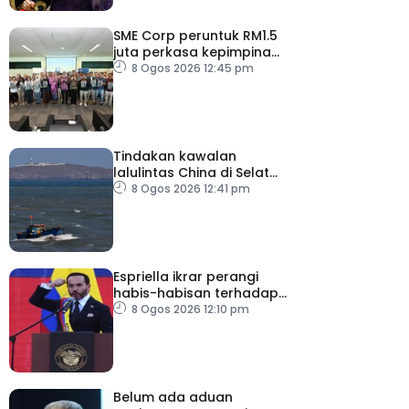
SME Corp peruntuk RM1.5
juta perkasa kepimpinan
90 PMKS
8 Ogos 2026 12:45 pm
Tindakan kawalan
lalulintas China di Selat
Taiwan ‘tidak masuk akal’
8 Ogos 2026 12:41 pm
Espriella ikrar perangi
habis-habisan terhadap
pengganas narkotik
8 Ogos 2026 12:10 pm
Belum ada aduan