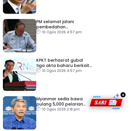
PM selamat jalani
pembedahan
laparoskopi rawat hernia
10 Ogos 2026 4:57 pm
perut
KPKT berhasrat gubal
tiga akta baharu berkait
perumahan
10 Ogos 2026 4:57 pm
×
Myanmar sedia bawa
pulang 5,000 pelarian
guna kapal
10 Ogos 2026 2:18 pm