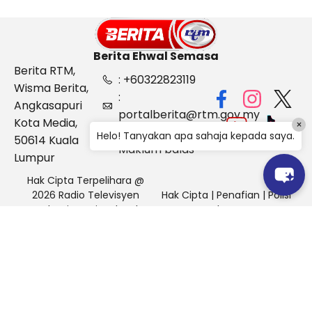
Berita Ehwal Semasa
Berita RTM,
: +60322823119
Wisma Berita,
:
Angkasapuri
portalberita@rtm.gov.my
Kota Media,
×
: Aduan &
Helo! Tanyakan apa sahaja kepada saya.
50614 Kuala
Maklum balas
Lumpur
Hak Cipta Terpelihara @
2026 Radio Televisyen
Hak Cipta
|
Penafian
|
Polisi
Malaysia, Berita Ehwal
Keselamatan
Semasa (BES)
Pihak Portal Berita RTM tidak bertanggungjawab terhadap
sebarang kehilangan atau kerosakan yang dialami kerana
menggunakan maklumat dalam laman ini.