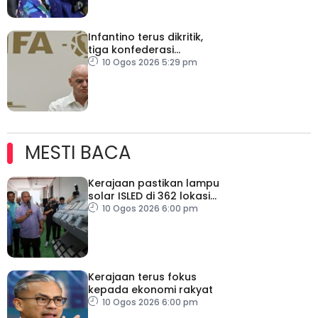
Infantino terus dikritik,
tiga konfederasi
tegaskan bola sepak
10 Ogos 2026 5:29 pm
bukan milik individu
MESTI BACA
Kerajaan pastikan lampu
solar ISLED di 362 lokasi
berkualiti, selamat
10 Ogos 2026 6:00 pm
Kerajaan terus fokus
kepada ekonomi rakyat
10 Ogos 2026 6:00 pm