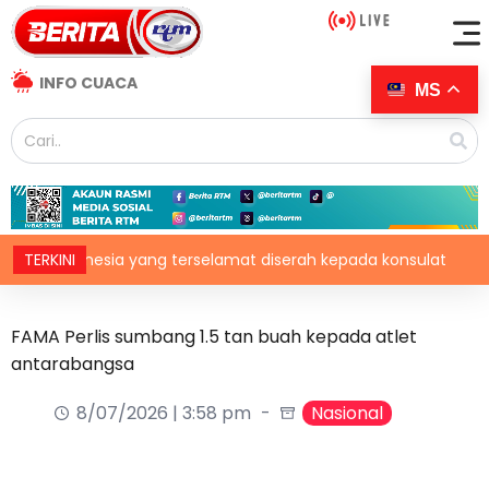
INFO CUACA
MS
ndonesia yang terselamat diserah kepada konsulat
TERKINI
Terb
FAMA Perlis sumbang 1.5 tan buah kepada atlet
antarabangsa
8/07/2026 | 3:58 pm
Nasional