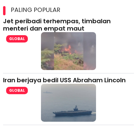
Maxim Malaysia dedah laporan keselamatan, pematuhan
lesen separuh pertama 2026
PALING POPULAR
Jet peribadi terhempas, timbalan
menteri dan empat maut
GLOBAL
Iran berjaya bedil USS Abraham Lincoln
GLOBAL