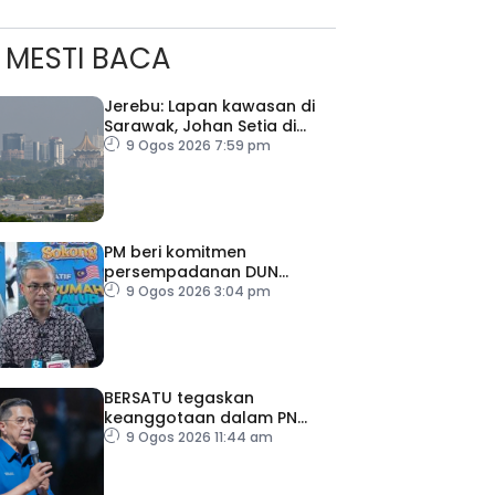
MESTI BACA
Jerebu: Lapan kawasan di
Sarawak, Johan Setia di
Selangor catat IPU tidak
9 Ogos 2026 7:59 pm
sihat
PM beri komitmen
persempadanan DUN
Sarawak, minta laporan SPR
9 Ogos 2026 3:04 pm
– Datuk Seri Fahmi
BERSATU tegaskan
keanggotaan dalam PN
masih sah
9 Ogos 2026 11:44 am