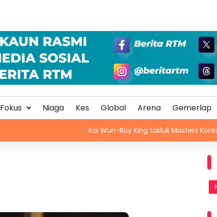
Fokus
Niaga
Kes
Global
Arena
Gemerlap
Kai Wun-Roy King takluk Masters Korea
A