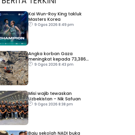
BERITA TERKINI
Kai Wun-Roy King takluk
Masters Korea
9 Ogos 2026 8:49 pm
Angka korban Gaza
meningkat kepada 73,386
orang
9 Ogos 2026 8:43 pm
Misi wajib tewaskan
Uzbekistan – Nik Safuan
9 Ogos 2026 8:38 pm
Baju sekolah NADI buka