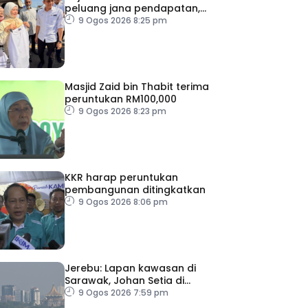
peluang jana pendapatan,
bantu keluarga berjimat –
9 Ogos 2026 8:25 pm
Fadhlina
Masjid Zaid bin Thabit terima
peruntukan RM100,000
9 Ogos 2026 8:23 pm
KKR harap peruntukan
pembangunan ditingkatkan
9 Ogos 2026 8:06 pm
Jerebu: Lapan kawasan di
Sarawak, Johan Setia di
Selangor catat IPU tidak
9 Ogos 2026 7:59 pm
sihat