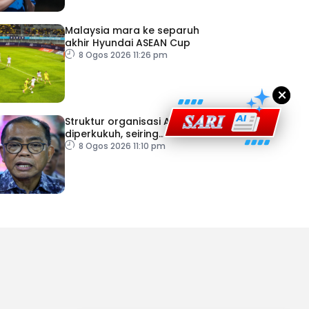
ad Perkasa SCORE Marathon 2026 Melalui Kerjasama
engaruh Larian Antarabangsa
Malaysia mara ke separuh
akhir Hyundai ASEAN Cup
8 Ogos 2026 11:26 pm
×
Struktur organisasi ATM
diperkukuh, seiring
pemodenan aset
8 Ogos 2026 11:10 pm
pertahanan