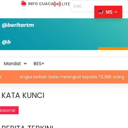
INFO CUACA
MS
Mandat
BES+
ngka korban Gaza meningkat kepada 73,386 orang
Misi
KATA KUNCI
Nasional