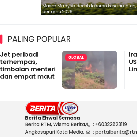
lalui Kerjasama
Maxim Malaysia dedah laporan keselamatan
pertama 2026
PALING POPULAR
Jet peribadi
Ir
GLOBAL
terhempas,
US
timbalan menteri
Li
dan empat maut
Berita Ehwal Semasa
Berita RTM, Wisma Berita,
: +60322823119
Angkasapuri Kota Media,
: portalberita@rt