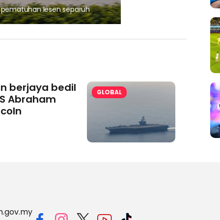
, pematuhan lesen separuh
Ajinomoto (Malaysia) Berh
aminoVITAL® Bersama Pemp
an berjaya bedil
GLOBAL
S Abraham
ncoln
m.gov.my