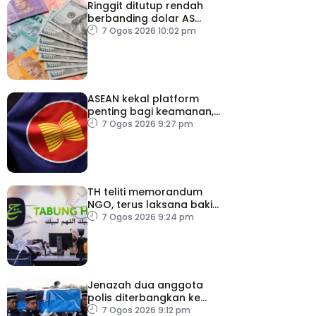
Ringgit ditutup rendah
berbanding dolar AS
menjelang pengumuman
7 Ogos 2026 10:02 pm
data pasaran buruh AS
ASEAN kekal platform
penting bagi keamanan,
kestabilan serantau –
7 Ogos 2026 9:27 pm
Menteri Luar Kemboja
TH teliti memorandum
NGO, terus laksana baki
syor RCI
7 Ogos 2026 9:24 pm
Jenazah dua anggota
polis diterbangkan ke
Kelantan
7 Ogos 2026 9:12 pm