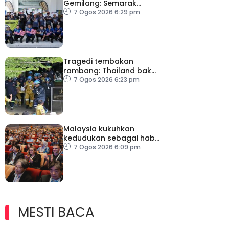
Gemilang: Semarak
semangat patriotisme
7 Ogos 2026 6:29 pm
rakyat
Tragedi tembakan
rambang: Thailand bakal
umum pelan tindakan
7 Ogos 2026 6:23 pm
kesihatan mental
Malaysia kukuhkan
kedudukan sebagai hab
acara perniagaan
7 Ogos 2026 6:09 pm
antarabangsa
MESTI BACA