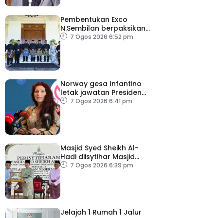
Pembentukan Exco
N.Sembilan berpaksikan
cekap, integriti dan kerja
7 Ogos 2026 6:52 pm
berpasukan – MB
Norway gesa Infantino
letak jawatan Presiden
FIFA
7 Ogos 2026 6:41 pm
Masjid Syed Sheikh Al-
Hadi diisytihar Masjid
Pelancongan Negeri
7 Ogos 2026 6:39 pm
P.Pinang
Jelajah 1 Rumah 1 Jalur