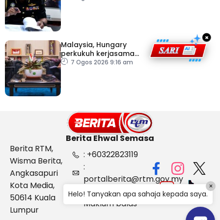
Kelantan
×
Malaysia, Hungary
perkukuh kerjasama
sektor pertanian
7 Ogos 2026 9:16 am
Berita Ehwal Semasa
Berita RTM,
: +60322823119
Wisma Berita,
:
Angkasapuri
portalberita@rtm.gov.my
Kota Media,
×
: Aduan &
Helo! Tanyakan apa sahaja kepada saya.
50614 Kuala
Maklum balas
Lumpur