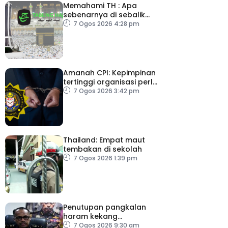
Memahami TH : Apa
sebenarnya di sebalik
angka
7 Ogos 2026 4:28 pm
Amanah CPI: Kepimpinan
tertinggi organisasi perlu
pacu reformasi radikal
7 Ogos 2026 3:42 pm
Thailand: Empat maut
tembakan di sekolah
7 Ogos 2026 1:39 pm
Penutupan pangkalan
haram kekang
penyeludupan di
7 Ogos 2026 9:30 am