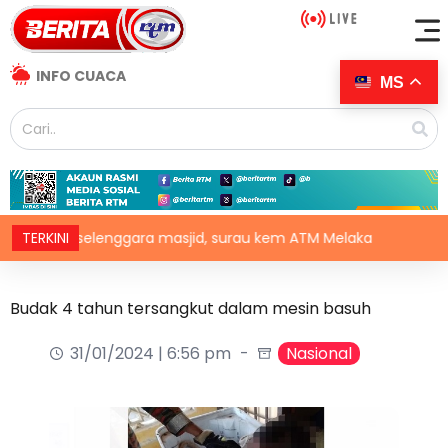
INFO CUACA
MS
uta selenggara masjid, surau kem ATM Melaka
TERKINI
Khabar g
Budak 4 tahun tersangkut dalam mesin basuh
31/01/2024 | 6:56 pm
Nasional