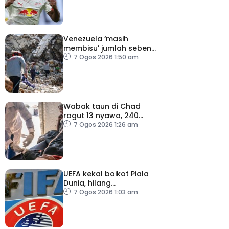
Venezuela ‘masih
membisu’ jumlah sebenar
mangsa hilang dalam
7 Ogos 2026 1:50 am
gempa bumi
Wabak taun di Chad
ragut 13 nyawa, 240
dijangkiti
7 Ogos 2026 1:26 am
UEFA kekal boikot Piala
Dunia, hilang
kepercayaan kepada
7 Ogos 2026 1:03 am
Infantino