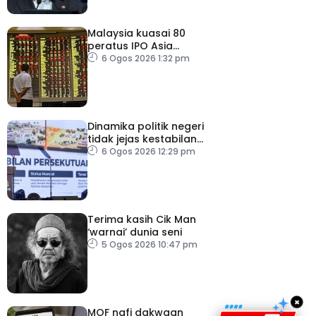
Malaysia kuasai 80
peratus IPO Asia
Tenggara, kumpul AS$1.4
6 Ogos 2026 1:32 pm
bilion separuh pertama
2026
Dinamika politik negeri
tidak jejas kestabilan
Kerajaan Perpaduan
6 Ogos 2026 12:29 pm
Persekutuan – TPM Zahid
Terima kasih Cik Man
‘warnai’ dunia seni
5 Ogos 2026 10:47 pm
×
MOF nafi dakwaan