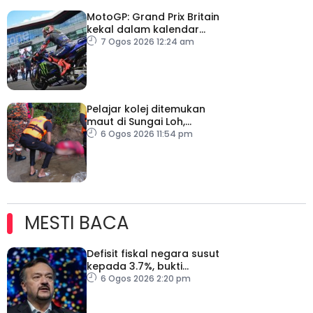
MotoGP: Grand Prix Britain
kekal dalam kalendar
hingga 2028
7 Ogos 2026 12:24 am
Pelajar kolej ditemukan
maut di Sungai Loh,
Dungun
6 Ogos 2026 11:54 pm
MESTI BACA
Defisit fiskal negara susut
kepada 3.7%, bukti
keyakinan pelabur masih
6 Ogos 2026 2:20 pm
kukuh