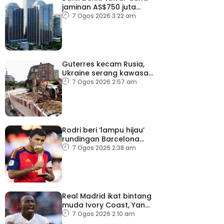
jaminan AS$750 juta
kepada Indonesia bantu
7 Ogos 2026 3:22 am
perusahaan kecil
Guterres kecam Rusia,
Ukraine serang kawasan
awam
7 Ogos 2026 2:57 am
Rodri beri ‘lampu hijau’
rundingan Barcelona
dengan Man City
7 Ogos 2026 2:38 am
Real Madrid ikat bintang
muda Ivory Coast, Yan
Diomande
7 Ogos 2026 2:10 am