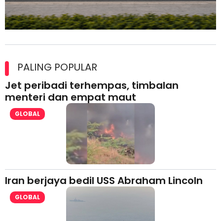
Maxim Malaysia dedah laporan keselamatan, pematuhan
lesen separuh pertama 2026
PALING POPULAR
Jet peribadi terhempas, timbalan
menteri dan empat maut
GLOBAL
Iran berjaya bedil USS Abraham Lincoln
GLOBAL