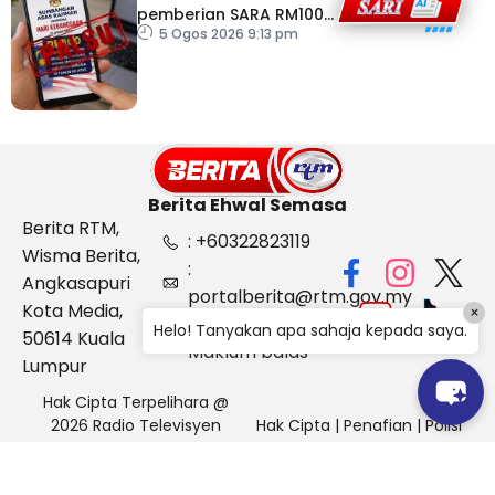
pemberian SARA RM100
sempena Hari
5 Ogos 2026 9:13 pm
Kebangsaan
Berita Ehwal Semasa
Berita RTM,
: +60322823119
Wisma Berita,
:
Angkasapuri
portalberita@rtm.gov.my
Kota Media,
×
: Aduan &
Helo! Tanyakan apa sahaja kepada saya.
50614 Kuala
Maklum balas
Lumpur
Hak Cipta Terpelihara @
2026 Radio Televisyen
Hak Cipta
|
Penafian
|
Polisi
Malaysia, Berita Ehwal
Keselamatan
Semasa (BES)