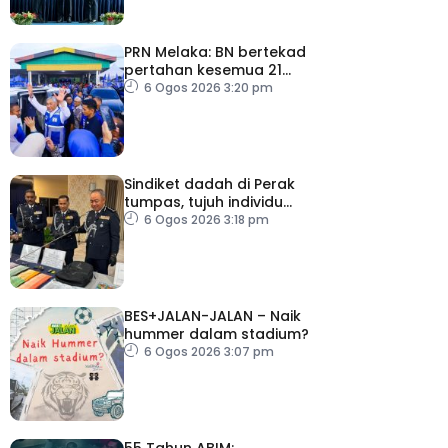
PRN Melaka: BN bertekad
pertahan kesemua 21
kerusi, terbuka sebarang
6 Ogos 2026 3:20 pm
rundingan
Sindiket dadah di Perak
tumpas, tujuh individu
ditahan
6 Ogos 2026 3:18 pm
BES+JALAN-JALAN – Naik
hummer dalam stadium?
6 Ogos 2026 3:07 pm