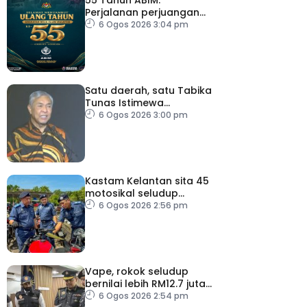
55 Tahun ABIM:
Perjalanan perjuangan
berteraskan jati diri
6 Ogos 2026 3:04 pm
harakah Islamiah – PM
Satu daerah, satu Tabika
Tunas Istimewa
menjelang 2027 – TPM
6 Ogos 2026 3:00 pm
Zahid
Kastam Kelantan sita 45
motosikal seludup
bernilai RM3.6 juta
6 Ogos 2026 2:56 pm
Vape, rokok seludup
bernilai lebih RM12.7 juta
dirampas di Selangor
6 Ogos 2026 2:54 pm