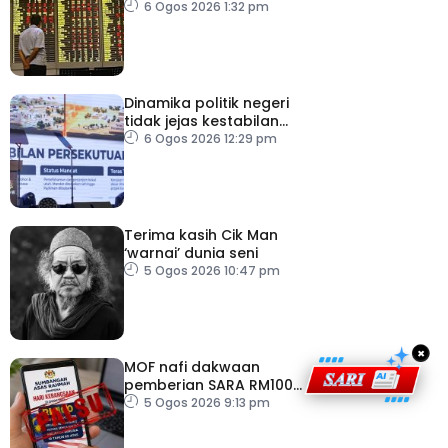
Tenggara, kumpul AS$1.4
6 Ogos 2026 1:32 pm
bilion separuh pertama
2026
Dinamika politik negeri
tidak jejas kestabilan
Kerajaan Perpaduan
6 Ogos 2026 12:29 pm
Persekutuan – TPM Zahid
Terima kasih Cik Man
‘warnai’ dunia seni
5 Ogos 2026 10:47 pm
×
MOF nafi dakwaan
pemberian SARA RM100
sempena Hari
5 Ogos 2026 9:13 pm
Kebangsaan