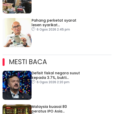
Pahang perketat syarat
lesen syarikat
telekomunikasi, bendung
6 Ogos 2026 2:45 pm
vandalisme dan kecurian
MESTI BACA
Defisit fiskal negara susut
kepada 3.7%, bukti
keyakinan pelabur masih
6 Ogos 2026 2:20 pm
kukuh
Malaysia kuasai 80
peratus IPO Asia