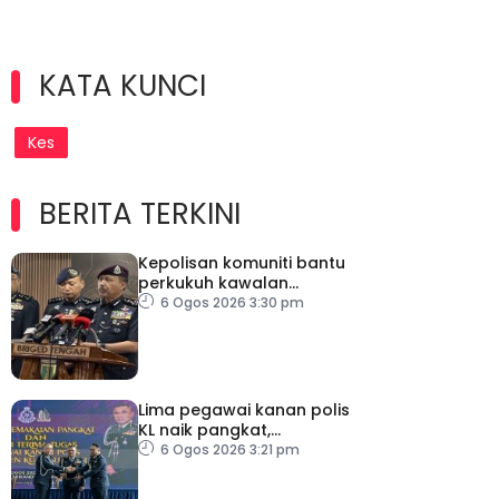
KATA KUNCI
Kes
BERITA TERKINI
Kepolisan komuniti bantu
perkukuh kawalan
sempadan, kekang
6 Ogos 2026 3:30 pm
penyeludupan
Lima pegawai kanan polis
KL naik pangkat,
perkukuh kepimpinan
6 Ogos 2026 3:21 pm
pasukan