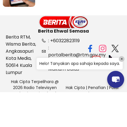
Berita Ehwal Semasa
Berita RTM,
: +60322823119
Wisma Berita,
:
Angkasapuri
portalberita@rtm.gov.my
Kota Media,
×
: Aduan &
Helo! Tanyakan apa sahaja kepada saya.
50614 Kuala
Maklum balas
Lumpur
Hak Cipta Terpelihara @
2026 Radio Televisyen
Hak Cipta
|
Penafian
|
Polisi
Malaysia, Berita Ehwal
Keselamatan
Semasa (BES)
Pihak Portal Berita RTM tidak bertanggungjawab terhadap
sebarang kehilangan atau kerosakan yang dialami kerana