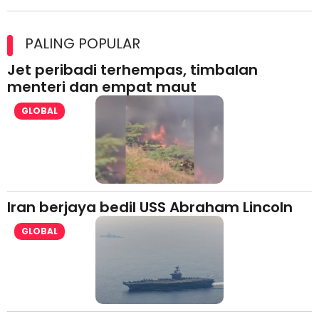
Maxim Malaysia dedah laporan keselamatan, pematuhan
lesen separuh pertama 2026
PALING POPULAR
Jet peribadi terhempas, timbalan
menteri dan empat maut
GLOBAL
Iran berjaya bedil USS Abraham Lincoln
GLOBAL