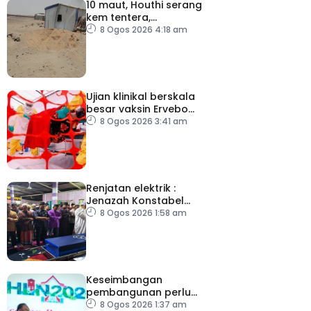
10 maut, Houthi serang
kem tentera,
penempatan pelarian
8 Ogos 2026 4:18 am
Ujian klinikal berskala
besar vaksin Ervebo
tangani wabak Ebola
8 Ogos 2026 3:41 am
Renjatan elektrik :
Jenazah Konstabel
Muhammad Raimi
8 Ogos 2026 1:58 am
selamat dikebumikan
Keseimbangan
pembangunan perlu
ambil kira lokasi tumpuan
8 Ogos 2026 1:37 am