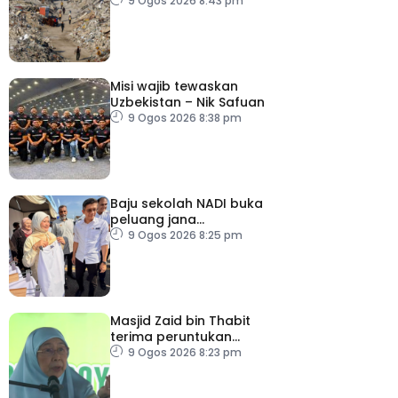
73,386 orang
9 Ogos 2026 8:43 pm
Misi wajib tewaskan
Uzbekistan – Nik Safuan
9 Ogos 2026 8:38 pm
Baju sekolah NADI buka
peluang jana
pendapatan, bantu
9 Ogos 2026 8:25 pm
keluarga berjimat –
Fadhlina
Masjid Zaid bin Thabit
terima peruntukan
RM100,000
9 Ogos 2026 8:23 pm