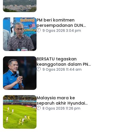
PM beri komitmen
persempadanan DUN
Sarawak, minta laporan
9 Ogos 2026 3:04 pm
SPR – Datuk Seri Fahmi
BERSATU tegaskan
keanggotaan dalam PN
masih sah
9 Ogos 2026 11:44 am
Malaysia mara ke
separuh akhir Hyundai
ASEAN Cup
8 Ogos 2026 11:26 pm