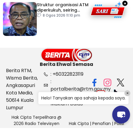
×
Struktur organisasi ATM
diperkukuh, seiring
pemodenan aset
8 Ogos 2026 11:10 pm
pertahanan
Berita Ehwal Semasa
Berita RTM,
: +60322823119
Wisma Berita,
:
Angkasapuri
portalberita@rtm.gov.my
Kota Media,
×
: Aduan &
Helo! Tanyakan apa sahaja kepada saya.
50614 Kuala
Maklum balas
Lumpur
Hak Cipta Terpelihara @
2026 Radio Televisyen
Hak Cipta
|
Penafian
|
Polisi
Malaysia, Berita Ehwal
Keselamatan