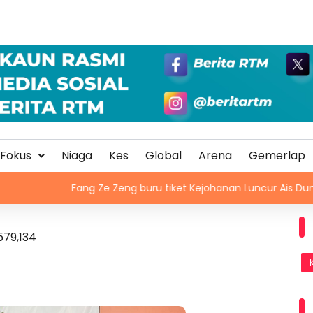
Fokus
Niaga
Kes
Global
Arena
Gemerlap
Fang Ze Zeng buru tiket Kejohanan Luncur Ais Dunia 2027
579,134