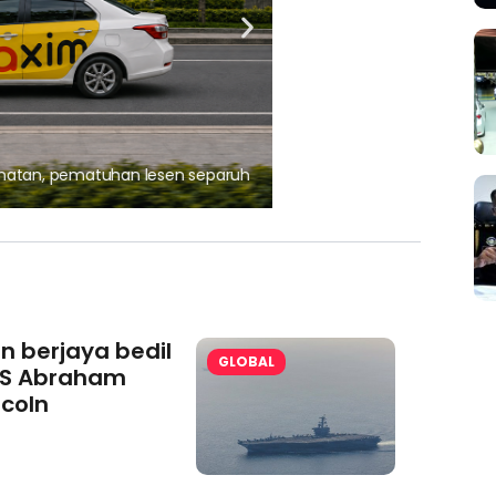
, pematuhan lesen separuh
Ajinomoto (Malaysia) Berh
aminoVITAL® Bersama Pemp
an berjaya bedil
GLOBAL
S Abraham
ncoln