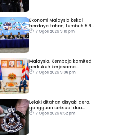
Ekonomi Malaysia kekal
berdaya tahan, tumbuh 5.6
peratus
7 Ogos 2026 9:10 pm
Malaysia, Kemboja komited
perkukuh kerjasama
pertahanan
7 Ogos 2026 9:08 pm
Lelaki ditahan disyaki dera,
gangguan seksual dua
anak kandung
7 Ogos 2026 8:52 pm