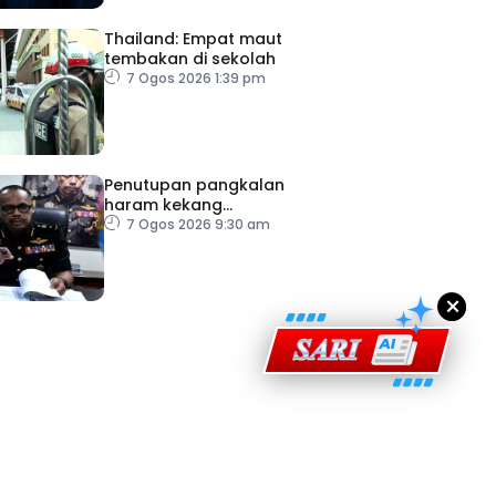
Thailand: Empat maut
tembakan di sekolah
7 Ogos 2026 1:39 pm
ad Perkasa SCORE Marathon 2026 Melalui Kerjasama
Penutupan pangkalan
engaruh Larian Antarabangsa
haram kekang
penyeludupan di Kelantan
7 Ogos 2026 9:30 am
×