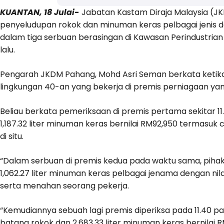
KUANTAN, 18 Julai-
Jabatan Kastam Diraja Malaysia (J
penyeludupan rokok dan minuman keras pelbagai jenis d
dalam tiga serbuan berasingan di Kawasan Perindustrian
lalu.
Pengarah JKDM Pahang, Mohd Asri Seman berkata ketika 
lingkungan 40-an yang bekerja di premis perniagaan yang
Beliau berkata pemeriksaan di premis pertama sekitar 
1,187.32 liter minuman keras bernilai RM92,950 termasuk 
di situ.
“Dalam serbuan di premis kedua pada waktu sama, piha
1,062.27 liter minuman keras pelbagai jenama dengan nil
serta menahan seorang pekerja.
“Kemudiannya sebuah lagi premis diperiksa pada 11.40 p
batang rokok dan 2,683.33 liter minuman keras bernilai R