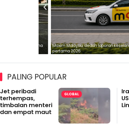
lalui Kerjasama
Maxim Malaysia dedah laporan keselamatan
pertama 2026
PALING POPULAR
Jet peribadi
Ir
GLOBAL
terhempas,
US
timbalan menteri
Li
dan empat maut