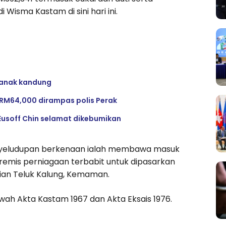
Wisma Kastam di sini hari ini.
a anak kandung
h RM64,000 dirampas polis Perak
usoff Chin selamat dikebumikan
penyeludupan berkenaan ialah membawa masuk
premis perniagaan terbabit untuk dipasarkan
ian Teluk Kalung, Kemaman.
awah Akta Kastam 1967 dan Akta Eksais 1976.