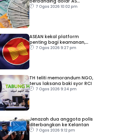
berbanding dolar AS
menjelang pengumuman
7 Ogos 2026 10:02 pm
data pasaran buruh AS
ASEAN kekal platform
penting bagi keamanan,
kestabilan serantau –
7 Ogos 2026 9:27 pm
Menteri Luar Kemboja
TH teliti memorandum NGO,
terus laksana baki syor RCI
7 Ogos 2026 9:24 pm
Jenazah dua anggota polis
diterbangkan ke Kelantan
7 Ogos 2026 9:12 pm