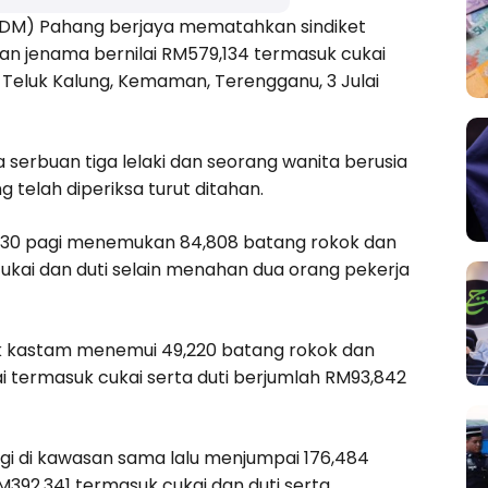
KDM) Pahang berjaya mematahkan sindiket
an jenama bernilai RM579,134 termasuk cukai
 Teluk Kalung, Kemaman, Terengganu, 3 Julai
serbuan tiga lelaki dan seorang wanita berusia
 telah diperiksa turut ditahan.
11.30 pagi menemukan 84,808 batang rokok dan
cukai dan duti selain menahan dua orang pekerja
k kastam menemui 49,220 batang rokok dan
ai termasuk cukai serta duti berjumlah RM93,842
agi di kawasan sama lalu menjumpai 176,484
M392,341 termasuk cukai dan duti serta