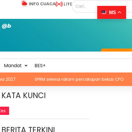
INFO CUACA
MS
Mandat
BES+
SPRM selesai rakam percakapan bekas CFO
Skate As
KATA KUNCI
Kes
BERITA TERKINI