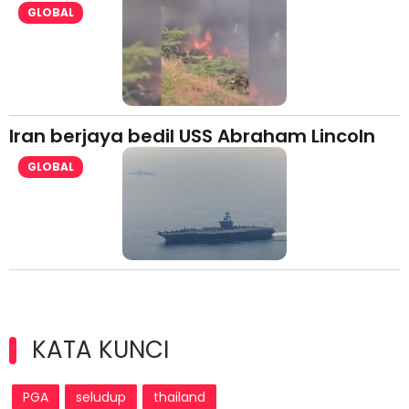
GLOBAL
Iran berjaya bedil USS Abraham Lincoln
GLOBAL
KATA KUNCI
PGA
seludup
thailand