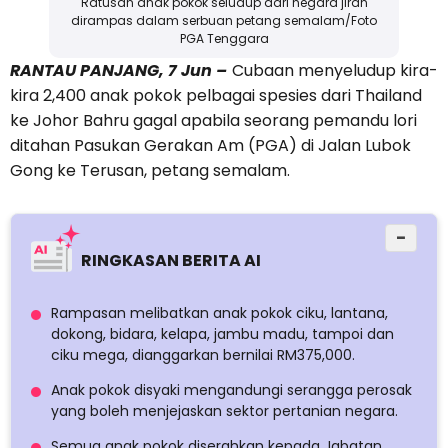
Ratusan anak pokok seludup dari negara jiran
dirampas dalam serbuan petang semalam/Foto
PGA Tenggara
RANTAU PANJANG, 7 Jun –
Cubaan menyeludup kira-
kira 2,400 anak pokok pelbagai spesies dari Thailand
ke Johor Bahru gagal apabila seorang pemandu lori
ditahan Pasukan Gerakan Am (PGA) di Jalan Lubok
Gong ke Terusan, petang semalam.
−
RINGKASAN BERITA AI
Rampasan melibatkan anak pokok ciku, lantana,
dokong, bidara, kelapa, jambu madu, tampoi dan
ciku mega, dianggarkan bernilai RM375,000.
Anak pokok disyaki mengandungi serangga perosak
yang boleh menjejaskan sektor pertanian negara.
Semua anak pokok diserahkan kepada Jabatan