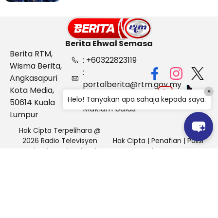
Berita Ehwal Semasa
Berita RTM,
: +60322823119
Wisma Berita,
:
Angkasapuri
portalberita@rtm.gov.my
Kota Media,
×
: Aduan &
Helo! Tanyakan apa sahaja kepada saya.
50614 Kuala
Maklum balas
Lumpur
Hak Cipta Terpelihara @
2026 Radio Televisyen
Hak Cipta
|
Penafian
|
Polisi
Malaysia, Berita Ehwal
Keselamatan
Semasa (BES)
Pihak Portal Berita RTM tidak bertanggungjawab terhadap
sebarang kehilangan atau kerosakan yang dialami kerana
menggunakan maklumat dalam laman ini.