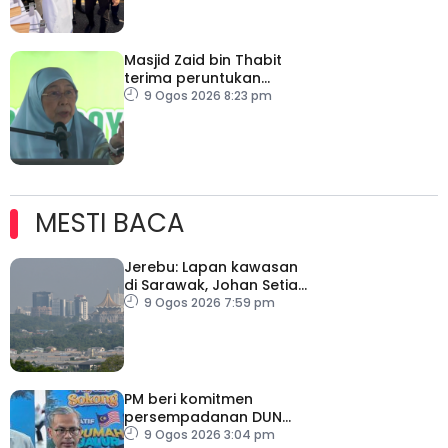
Fadhlina
Masjid Zaid bin Thabit
terima peruntukan
RM100,000
9 Ogos 2026 8:23 pm
MESTI BACA
Jerebu: Lapan kawasan
di Sarawak, Johan Setia
di Selangor catat IPU
9 Ogos 2026 7:59 pm
tidak sihat
PM beri komitmen
persempadanan DUN
Sarawak, minta laporan
9 Ogos 2026 3:04 pm