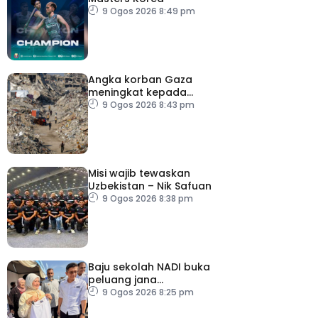
9 Ogos 2026 8:49 pm
Angka korban Gaza
meningkat kepada
73,386 orang
9 Ogos 2026 8:43 pm
Misi wajib tewaskan
Uzbekistan – Nik Safuan
9 Ogos 2026 8:38 pm
Baju sekolah NADI buka
peluang jana
pendapatan, bantu
9 Ogos 2026 8:25 pm
keluarga berjimat –