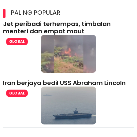
Maxim Malaysia dedah laporan keselamatan, pematuhan
lesen separuh pertama 2026
PALING POPULAR
Jet peribadi terhempas, timbalan
menteri dan empat maut
GLOBAL
Iran berjaya bedil USS Abraham Lincoln
GLOBAL