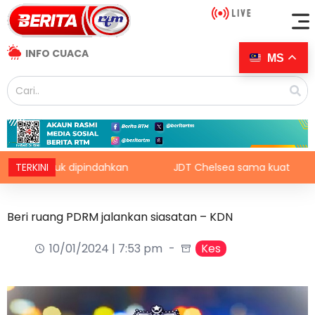
INFO CUACA
MS
enduduk dipindahkan
TERKINI
JDT Chelsea sama kuat
Isr
Beri ruang PDRM jalankan siasatan – KDN
10/01/2024 | 7:53 pm
Kes