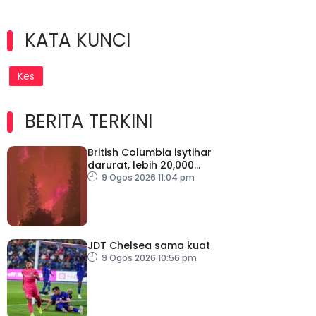
KATA KUNCI
Kes
BERITA TERKINI
British Columbia isytihar
darurat, lebih 20,000
penduduk dipindahkan
9 Ogos 2026 11:04 pm
JDT Chelsea sama kuat
9 Ogos 2026 10:56 pm