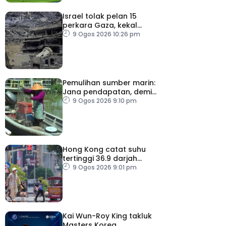
Israel tolak pelan 15
perkara Gaza, kekal
desak Hamas lucut
9 Ogos 2026 10:26 pm
senjata
Pemulihan sumber marin:
Jana pendapatan, demi
kelangsungan hidup
9 Ogos 2026 9:10 pm
golongan nelayan
Hong Kong catat suhu
tertinggi 36.9 darjah
celsius
9 Ogos 2026 9:01 pm
Kai Wun-Roy King takluk
Masters Korea