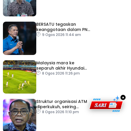
SPR – Datuk Seri Fahmi
BERSATU tegaskan
keanggotaan dalam PN
masih sah
9 Ogos 2026 11:44 am
Malaysia mara ke
separuh akhir Hyundai
ASEAN Cup
8 Ogos 2026 11:26 pm
×
Struktur organisasi ATM
diperkukuh, seiring
pemodenan aset
8 Ogos 2026 11:10 pm
pertahanan