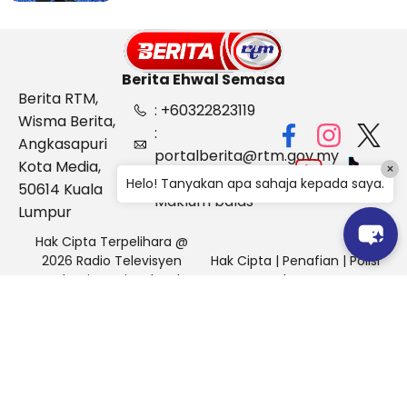
Berita Ehwal Semasa
Berita RTM,
: +60322823119
Wisma Berita,
:
Angkasapuri
portalberita@rtm.gov.my
Kota Media,
×
: Aduan &
Helo! Tanyakan apa sahaja kepada saya.
50614 Kuala
Maklum balas
Lumpur
Hak Cipta Terpelihara @
2026 Radio Televisyen
Hak Cipta
|
Penafian
|
Polisi
Malaysia, Berita Ehwal
Keselamatan
Semasa (BES)
Pihak Portal Berita RTM tidak bertanggungjawab terhadap
sebarang kehilangan atau kerosakan yang dialami kerana
menggunakan maklumat dalam laman ini.