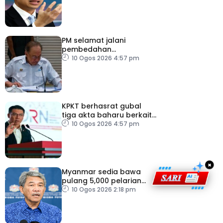
PM selamat jalani
pembedahan
laparoskopi rawat hernia
10 Ogos 2026 4:57 pm
perut
KPKT berhasrat gubal
tiga akta baharu berkait
perumahan
10 Ogos 2026 4:57 pm
×
Myanmar sedia bawa
pulang 5,000 pelarian
guna kapal
10 Ogos 2026 2:18 pm