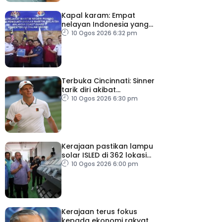
Kapal karam: Empat
nelayan Indonesia yang
terselamat diserah
10 Ogos 2026 6:32 pm
kepada konsulat
Terbuka Cincinnati: Sinner
tarik diri akibat
kecederaan lutut
10 Ogos 2026 6:30 pm
Kerajaan pastikan lampu
solar ISLED di 362 lokasi
berkualiti, selamat
10 Ogos 2026 6:00 pm
Kerajaan terus fokus
kepada ekonomi rakyat