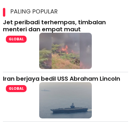
Maxim Malaysia dedah laporan keselamatan, pematuhan
lesen separuh pertama 2026
PALING POPULAR
Jet peribadi terhempas, timbalan
menteri dan empat maut
GLOBAL
Iran berjaya bedil USS Abraham Lincoln
GLOBAL