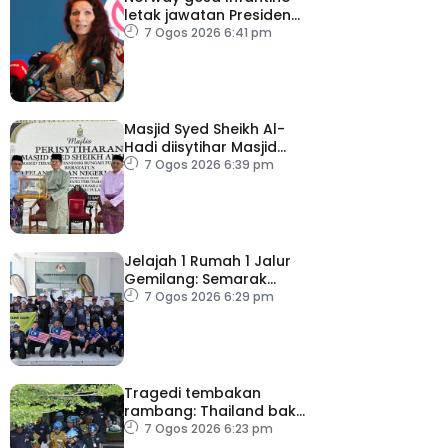
letak jawatan Presiden
FIFA
7 Ogos 2026 6:41 pm
Masjid Syed Sheikh Al-
Hadi diisytihar Masjid
Pelancongan Negeri
7 Ogos 2026 6:39 pm
P.Pinang
Jelajah 1 Rumah 1 Jalur
Gemilang: Semarak
semangat patriotisme
7 Ogos 2026 6:29 pm
rakyat
Tragedi tembakan
rambang: Thailand bakal
umum pelan tindakan
7 Ogos 2026 6:23 pm
kesihatan mental