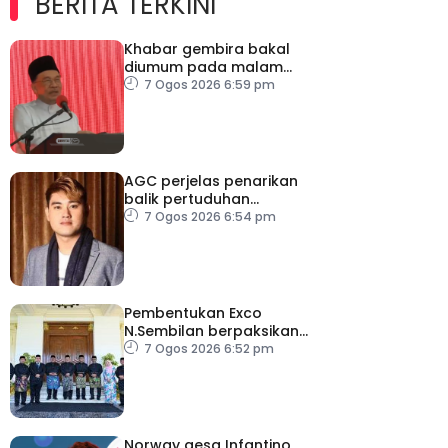
BERITA TERKINI
Khabar gembira bakal
diumum pada malam
ambang merdeka
7 Ogos 2026 6:59 pm
AGC perjelas penarikan
balik pertuduhan
terhadap Nicky Liow
7 Ogos 2026 6:54 pm
Pembentukan Exco
N.Sembilan berpaksikan
cekap, integriti dan kerja
7 Ogos 2026 6:52 pm
berpasukan – MB
Norway gesa Infantino