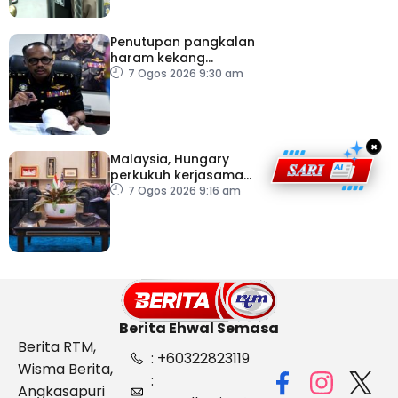
Penutupan pangkalan
haram kekang
penyeludupan di
7 Ogos 2026 9:30 am
Kelantan
×
Malaysia, Hungary
perkukuh kerjasama
sektor pertanian
7 Ogos 2026 9:16 am
Berita Ehwal Semasa
Berita RTM,
: +60322823119
Wisma Berita,
:
Angkasapuri