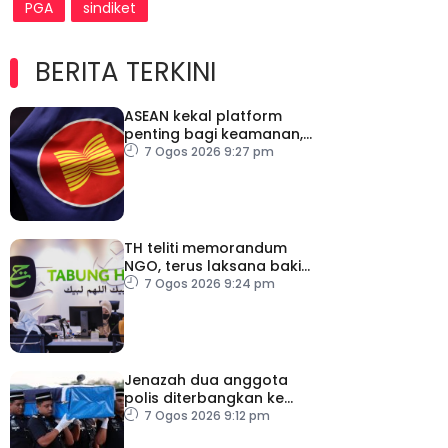
PGA
sindiket
BERITA TERKINI
ASEAN kekal platform
penting bagi keamanan,
kestabilan serantau –
7 Ogos 2026 9:27 pm
Menteri Luar Kemboja
TH teliti memorandum
NGO, terus laksana baki
syor RCI
7 Ogos 2026 9:24 pm
Jenazah dua anggota
polis diterbangkan ke
Kelantan
7 Ogos 2026 9:12 pm