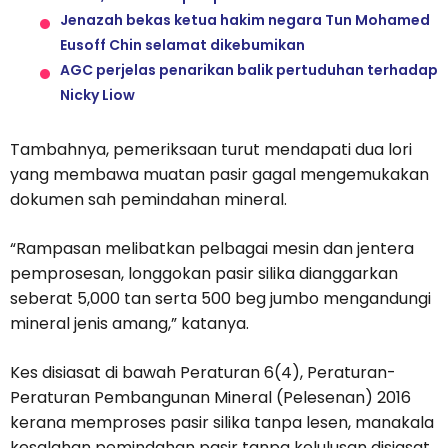
Jenazah bekas ketua hakim negara Tun Mohamed
Eusoff Chin selamat dikebumikan
AGC perjelas penarikan balik pertuduhan terhadap
Nicky Liow
Tambahnya, pemeriksaan turut mendapati dua lori
yang membawa muatan pasir gagal mengemukakan
dokumen sah pemindahan mineral.
“Rampasan melibatkan pelbagai mesin dan jentera
pemprosesan, longgokan pasir silika dianggarkan
seberat 5,000 tan serta 500 beg jumbo mengandungi
mineral jenis amang,” katanya.
Kes disiasat di bawah Peraturan 6(4), Peraturan-
Peraturan Pembangunan Mineral (Pelesenan) 2016
kerana memproses pasir silika tanpa lesen, manakala
kesalahan pemindahan pasir tanpa kelulusan disiasat