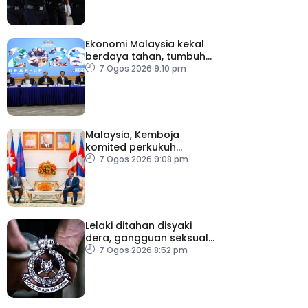
Ekonomi Malaysia kekal
berdaya tahan, tumbuh
5.6 peratus
7 Ogos 2026 9:10 pm
Malaysia, Kemboja
komited perkukuh
kerjasama pertahanan
7 Ogos 2026 9:08 pm
Lelaki ditahan disyaki
dera, gangguan seksual
dua anak kandung
7 Ogos 2026 8:52 pm