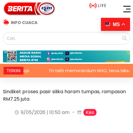
INFO CUACA
MS
r Kemboja
TERKINI
TH teliti memorandum NGO, terus laksana baki
Sindiket proses pasir silika haram tumpas, rampasan
RM7.25 juta
9/05/2026 | 10:50 am
Kes