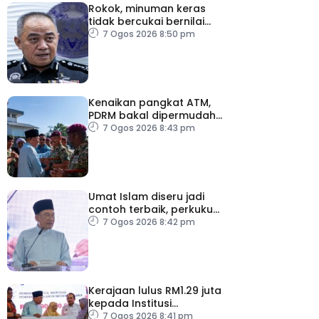
Rokok, minuman keras
tidak bercukai bernilai
lebih RM64,000 dirampas
7 Ogos 2026 8:50 pm
polis Perak
Kenaikan pangkat ATM,
PDRM bakal dipermudah,
dipercepat
7 Ogos 2026 8:43 pm
Umat Islam diseru jadi
contoh terbaik, perkukuh
keharmonian
7 Ogos 2026 8:42 pm
Kerajaan lulus RM1.29 juta
kepada Institusi
Pendidikan Islam Melaka
7 Ogos 2026 8:41 pm