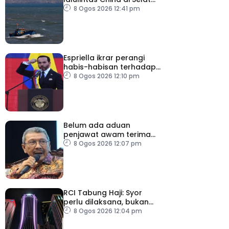
Taiwan ‘tidak masuk akal’
8 Ogos 2026 12:41 pm
Espriella ikrar perangi
habis-habisan terhadap
pengganas narkotik
8 Ogos 2026 12:10 pm
Belum ada aduan
penjawat awam terima
tekanan daripada ahli
8 Ogos 2026 12:07 pm
politik
RCI Tabung Haji: Syor
perlu dilaksana, bukan
sekadar laporan – Pakar
8 Ogos 2026 12:04 pm