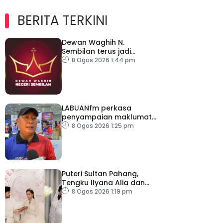
BERITA TERKINI
Dewan Waghih N.
Sembilan terus jadi
platform gilap
8 Ogos 2026 1:44 pm
kepimpinan belia
LABUANfm perkasa
penyampaian maklumat
menerusi siaran luar RDL
8 Ogos 2026 1:25 pm
Puteri Sultan Pahang,
Tengku Ilyana Alia dan
pasangan selamat
8 Ogos 2026 1:19 pm
diijabkabulkan