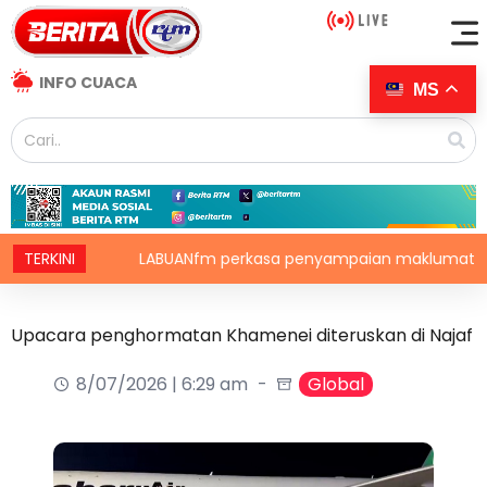
INFO CUACA
MS
ia
TERKINI
LABUANfm perkasa penyampaian maklumat menerusi 
Upacara penghormatan Khamenei diteruskan di Najaf
8/07/2026 | 6:29 am
Global