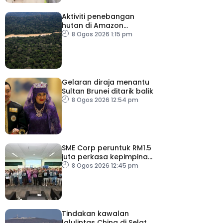
Aktiviti penebangan
hutan di Amazon
merosot dalam tempoh
8 Ogos 2026 1:15 pm
sedekad
Gelaran diraja menantu
Sultan Brunei ditarik balik
8 Ogos 2026 12:54 pm
SME Corp peruntuk RM1.5
juta perkasa kepimpinan
90 PMKS
8 Ogos 2026 12:45 pm
Tindakan kawalan
lalulintas China di Selat