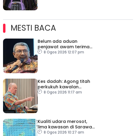
MESTI BACA
Belum ada aduan
penjawat awam terima
tekanan daripada ahli
8 Ogos 2026 12:07 pm
politik
Kes dadah: Agong titah
perkukuh kawalan
lapangan terbang, pintu
8 Ogos 2026 11:17 am
masuk negara
Kualiti udara merosot,
lima kawasan di Sarawak
catat IPU tidak sihat
8 Ogos 2026 10:27 am