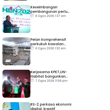
Keseimbangan
pembangunan perlu
ambil kira lokasi tumpuan
8 Ogos 2026 1:37 am
Pelan komprehensif
perkukuh kawalan
keselamatan di semua
8 Ogos 2026 1:32 am
lapangan terbang
Kerjasama KPKT,UN-
Habitat bangunkan
inisiatif My Public Space
7 Ogos 2026 11:56 pm
RS-2 perkasa ekonomi
digital, kreatif