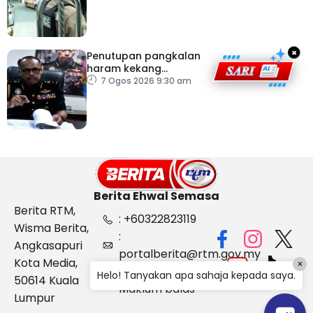
×
Penutupan pangkalan
haram kekang
penyeludupan di
7 Ogos 2026 9:30 am
Kelantan
Berita Ehwal Semasa
Berita RTM,
: +60322823119
Wisma Berita,
:
Angkasapuri
portalberita@rtm.gov.my
Kota Media,
×
: Aduan &
Helo! Tanyakan apa sahaja kepada saya.
50614 Kuala
Maklum balas
Lumpur