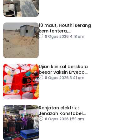
10 maut, Houthi serang
kem tentera,
penempatan pelarian
8 Ogos 2026 4:18 am
Ujian klinikal berskala
besar vaksin Ervebo
tangani wabak Ebola
8 Ogos 2026 3:41 am
Renjatan elektrik :
Jenazah Konstabel
Muhammad Raimi
8 Ogos 2026 1:58 am
selamat dikebumikan