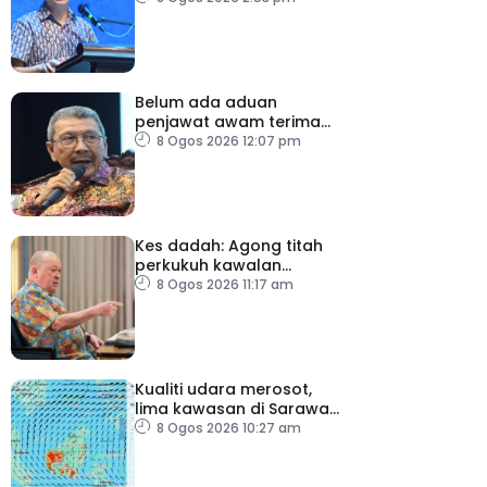
moderasi
Belum ada aduan
penjawat awam terima
tekanan daripada ahli
8 Ogos 2026 12:07 pm
politik
Kes dadah: Agong titah
perkukuh kawalan
lapangan terbang, pintu
8 Ogos 2026 11:17 am
masuk negara
Kualiti udara merosot,
lima kawasan di Sarawak
catat IPU tidak sihat
8 Ogos 2026 10:27 am