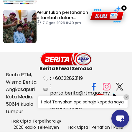
×
Peruntukan pertahanan
ditambah dalam
Belanjawan 2027
7 Ogos 2026 8:40 pm
Berita Ehwal Semasa
Berita RTM,
: +60322823119
Wisma Berita,
:
Angkasapuri
portalberita@rtm.gov.my
Kota Media,
×
: Aduan &
Helo! Tanyakan apa sahaja kepada saya.
50614 Kuala
Maklum balas
Lumpur
Hak Cipta Terpelihara @
2026 Radio Televisyen
Hak Cipta
|
Penafian
|
Polisi