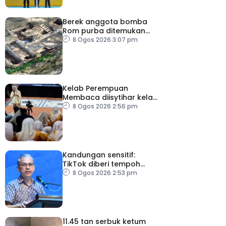
Berek anggota bomba
Rom purba ditemukan
berhampiran Colosseum
8 Ogos 2026 3:07 pm
Kelab Perempuan
Membaca diisytihar kelab
membaca terbesar di
8 Ogos 2026 2:56 pm
Malaysia
Kandungan sensitif:
TikTok diberi tempoh
perkukuh sistem
8 Ogos 2026 2:53 pm
moderasi
11.45 tan serbuk ketum