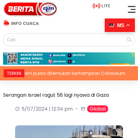
INFO CUACA
MS
ba Rom purba ditemukan berhampiran Colosseum
TERKINI
Kel
Serangan Israel ragut 58 lagi nyawa di Gaza
5/07/2024 | 12:34 pm
Global