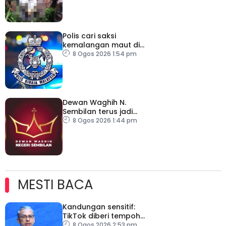
Polis cari saksi
kemalangan maut di
Jalan Setia Raja
8 Ogos 2026 1:54 pm
Dewan Waghih N.
Sembilan terus jadi
platform gilap
8 Ogos 2026 1:44 pm
kepimpinan belia
MESTI BACA
Kandungan sensitif:
TikTok diberi tempoh
perkukuh sistem
8 Ogos 2026 2:53 pm