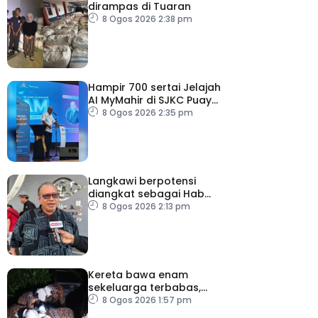
dirampas di Tuaran
8 Ogos 2026 2:38 pm
Hampir 700 sertai Jelajah
AI MyMahir di SJKC Puay
Chai 2, terbesar setakat
8 Ogos 2026 2:35 pm
ini
Langkawi berpotensi
diangkat sebagai Hab
Digital Art Nomad tahun
8 Ogos 2026 2:13 pm
depan
Kereta bawa enam
sekeluarga terbabas,
pemandu maut
8 Ogos 2026 1:57 pm