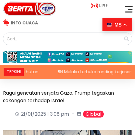
INFO CUACA
MS
aran hutan
TERKINI
BN Melaka terbuka runding kerjasama hadap
Ragui gencatan senjata Gaza, Trump tegaskan
sokongan terhadap Israel
21/01/2025 | 3:08 pm
Global