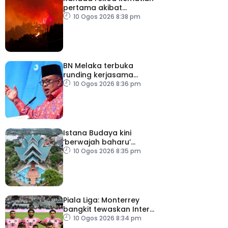
pertama akibat
kebakaran hutan
10 Ogos 2026 8:38 pm
BN Melaka terbuka
runding kerjasama
hadapi PRN
10 Ogos 2026 8:36 pm
Istana Budaya kini
‘berwajah baharu’
selepas dinaik taraf
10 Ogos 2026 8:35 pm
Piala Liga: Monterrey
bangkit tewaskan Inter
Miami
10 Ogos 2026 8:34 pm