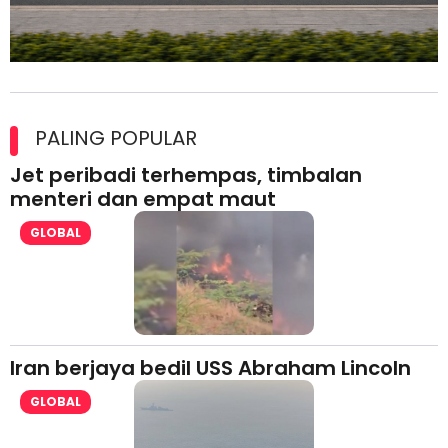
Maxim Malaysia dedah laporan keselamatan, pematuhan
lesen separuh pertama 2026
PALING POPULAR
Jet peribadi terhempas, timbalan
menteri dan empat maut
GLOBAL
Iran berjaya bedil USS Abraham Lincoln
GLOBAL