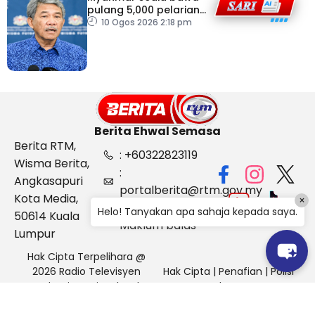
pulang 5,000 pelarian
guna kapal
10 Ogos 2026 2:18 pm
Berita Ehwal Semasa
Berita RTM,
: +60322823119
Wisma Berita,
:
Angkasapuri
portalberita@rtm.gov.my
Kota Media,
×
: Aduan &
Helo! Tanyakan apa sahaja kepada saya.
50614 Kuala
Maklum balas
Lumpur
Hak Cipta Terpelihara @
2026 Radio Televisyen
Hak Cipta
|
Penafian
|
Polisi
Malaysia, Berita Ehwal
Keselamatan
Semasa (BES)