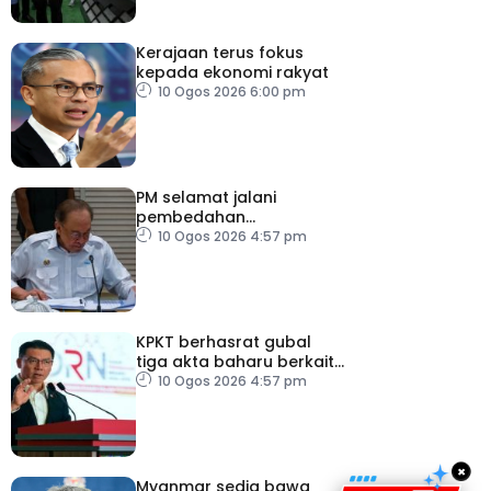
Kerajaan terus fokus
kepada ekonomi rakyat
10 Ogos 2026 6:00 pm
PM selamat jalani
pembedahan
laparoskopi rawat hernia
10 Ogos 2026 4:57 pm
perut
KPKT berhasrat gubal
tiga akta baharu berkait
perumahan
10 Ogos 2026 4:57 pm
×
Myanmar sedia bawa