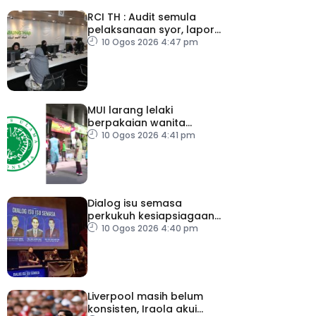
RCI TH : Audit semula
pelaksanaan syor, lapor
secara terus
10 Ogos 2026 4:47 pm
MUI larang lelaki
berpakaian wanita
sempena Hari
10 Ogos 2026 4:41 pm
Kemerdekaan
Dialog isu semasa
perkukuh kesiapsiagaan,
penyelarasan warga RTM
10 Ogos 2026 4:40 pm
Liverpool masih belum
konsisten, Iraola akui