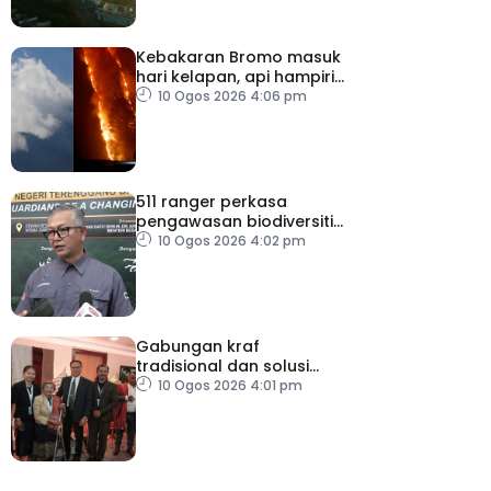
Kebakaran Bromo masuk
hari kelapan, api hampiri
penempatan penduduk
10 Ogos 2026 4:06 pm
511 ranger perkasa
pengawasan biodiversiti
Terengganu
10 Ogos 2026 4:02 pm
Gabungan kraf
tradisional dan solusi
digital buka pasaran
10 Ogos 2026 4:01 pm
baharu artisan tempatan