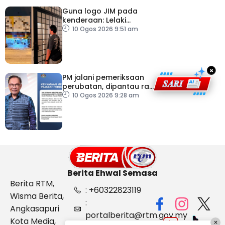
Guna logo JIM pada
kenderaan: Lelaki
Pakistan dicekup
10 Ogos 2026 9:51 am
×
PM jalani pemeriksaan
perubatan, dipantau rapi
dua hari
10 Ogos 2026 9:28 am
Berita Ehwal Semasa
Berita RTM,
: +60322823119
Wisma Berita,
:
Angkasapuri
portalberita@rtm.gov.my
Kota Media,
×