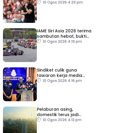
masih banyak perlu
10 Ogos 2026 4:29 pm
diperbaiki
IAME Siri Asia 2026 terima
sambutan hebat, bukti
Malaysia bertaraf dunia
10 Ogos 2026 4:19 pm
Sindiket culik guna
tawaran kerja media
sosial tumpas – Polis
10 Ogos 2026 4:16 pm
Pelaburan asing,
domestik terus jadi
pemangkin pertumbuhan
10 Ogos 2026 4:13 pm
ekonomi Malaysia