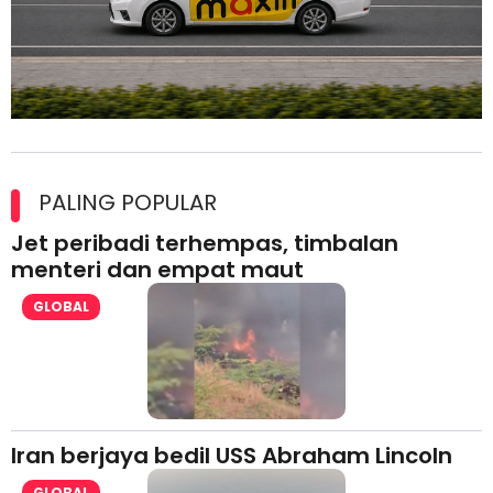
Maxim Malaysia dedah laporan keselamatan, pematuhan
lesen separuh pertama 2026
PALING POPULAR
Jet peribadi terhempas, timbalan
menteri dan empat maut
GLOBAL
Iran berjaya bedil USS Abraham Lincoln
GLOBAL