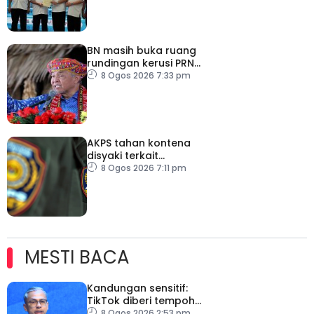
hayat
BN masih buka ruang
rundingan kerusi PRN
Melaka – Ahmad Zahid
8 Ogos 2026 7:33 pm
AKPS tahan kontena
disyaki terkait
penghantaran ke Israel
8 Ogos 2026 7:11 pm
MESTI BACA
Kandungan sensitif:
TikTok diberi tempoh
perkukuh sistem
8 Ogos 2026 2:53 pm