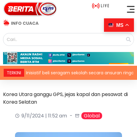
INFO CUACA
MS
TERKINI
Inisiatif beli seragam sekolah secara ansuran ringankan be
Korea Utara ganggu GPS, jejas kapal dan pesawat di
Korea Selatan
9/11/2024 | 11:52 am
Global