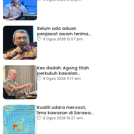
moderasi
Belum ada aduan
penjawat awam terima
tekanan daripada ahli
8 Ogos 2026 12:07 pm
politik
Kes dadah: Agong titah
perkukuh kawalan
lapangan terbang, pintu
8 Ogos 2026 11:17 am
masuk negara
Kualiti udara merosot,
lima kawasan di Sarawak
catat IPU tidak sihat
8 Ogos 2026 10:27 am