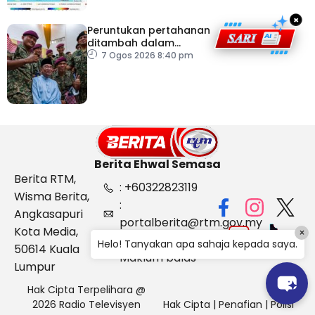
×
Peruntukan pertahanan
ditambah dalam
Belanjawan 2027
7 Ogos 2026 8:40 pm
Berita Ehwal Semasa
Berita RTM,
: +60322823119
Wisma Berita,
:
Angkasapuri
portalberita@rtm.gov.my
Kota Media,
×
: Aduan &
Helo! Tanyakan apa sahaja kepada saya.
50614 Kuala
Maklum balas
Lumpur
Hak Cipta Terpelihara @
2026 Radio Televisyen
Hak Cipta
|
Penafian
|
Polisi