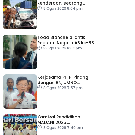
kenderaan, seorang
maut
8 Ogos 2026 8:04 pm
Todd Blanche dilantik
Peguam Negara AS ke-88
8 Ogos 2026 8:02 pm
Kerjasama PH P. Pinang
dengan BN, UMNO
diteruskan
8 Ogos 2026 7:57 pm
Karnival Pendidikan
MADANI 2026,
semarakkan budaya
8 Ogos 2026 7:40 pm
pembelajaran sepanjang