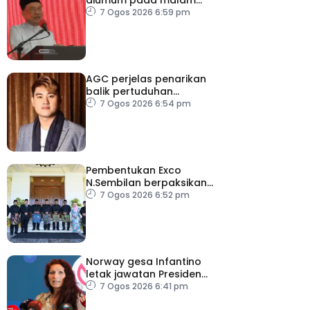
ambang merdeka
7 Ogos 2026 6:59 pm
AGC perjelas penarikan
balik pertuduhan
terhadap Nicky Liow
7 Ogos 2026 6:54 pm
Pembentukan Exco
N.Sembilan berpaksikan
cekap, integriti dan kerja
7 Ogos 2026 6:52 pm
berpasukan – MB
Norway gesa Infantino
letak jawatan Presiden
FIFA
7 Ogos 2026 6:41 pm