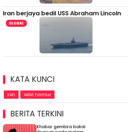
Iran berjaya bedil USS Abraham Lincoln
GLOBAL
KATA KUNCI
iran
selat hormuz
BERITA TERKINI
Khabar gembira bakal
diumum pada malam