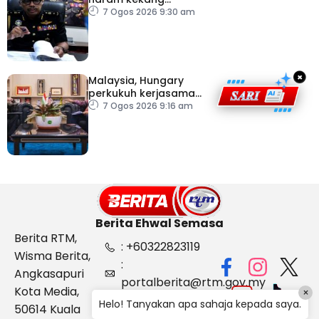
penyeludupan di
7 Ogos 2026 9:30 am
Kelantan
×
Malaysia, Hungary
perkukuh kerjasama
sektor pertanian
7 Ogos 2026 9:16 am
Berita Ehwal Semasa
Berita RTM,
: +60322823119
Wisma Berita,
:
Angkasapuri
portalberita@rtm.gov.my
Kota Media,
×
: Aduan &
Helo! Tanyakan apa sahaja kepada saya.
50614 Kuala
Maklum balas