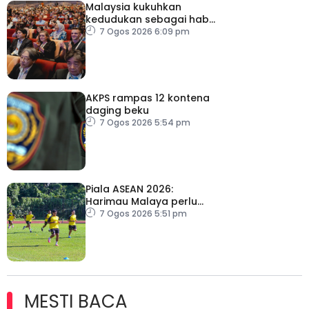
Malaysia kukuhkan
kedudukan sebagai hab
acara perniagaan
7 Ogos 2026 6:09 pm
antarabangsa
AKPS rampas 12 kontena
daging beku
7 Ogos 2026 5:54 pm
Piala ASEAN 2026:
Harimau Malaya perlu
lebih agresif
7 Ogos 2026 5:51 pm
MESTI BACA