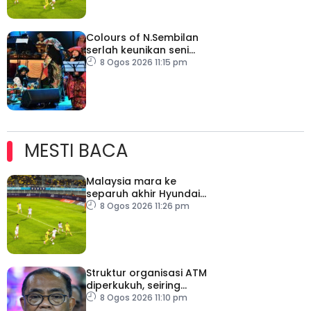
Colours of N.Sembilan
serlah keunikan seni
budaya negeri beradat
8 Ogos 2026 11:15 pm
MESTI BACA
Malaysia mara ke
separuh akhir Hyundai
ASEAN Cup
8 Ogos 2026 11:26 pm
Struktur organisasi ATM
diperkukuh, seiring
pemodenan aset
8 Ogos 2026 11:10 pm
pertahanan