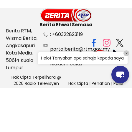
Berita Ehwal Semasa
Berita RTM,
: +60322823119
Wisma Berita,
:
Angkasapuri
portalberita@rtm.gov.my
Kota Media,
×
: Aduan &
Helo! Tanyakan apa sahaja kepada saya.
50614 Kuala
Maklum balas
Lumpur
Hak Cipta Terpelihara @
2026 Radio Televisyen
Hak Cipta
|
Penafian
|
Polisi
Malaysia, Berita Ehwal
Keselamatan
Semasa (BES)
Pihak Portal Berita RTM tidak bertanggungjawab terhadap
sebarang kehilangan atau kerosakan yang dialami kerana
menggunakan maklumat dalam laman ini.