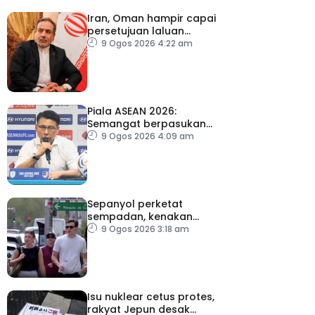
Iran, Oman hampir capai
persetujuan laluan
sementara Selat Hormuz
9 Ogos 2026 4:22 am
Piala ASEAN 2026:
Semangat berpasukan
kunci Harimau Malaya ke
9 Ogos 2026 4:09 am
separuh akhir
Sepanyol perketat
sempadan, kenakan
pemeriksaan ketibaan
9 Ogos 2026 3:18 am
dari Itali
Isu nuklear cetus protes,
rakyat Jepun desak