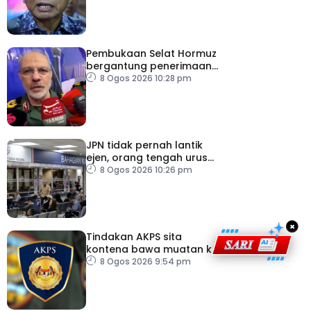
Pembukaan Selat Hormuz
bergantung penerimaan
AS – IRGC
8 Ogos 2026 10:28 pm
JPN tidak pernah lantik
ejen, orang tengah urus
dokumentasi
8 Ogos 2026 10:26 pm
×
Tindakan AKPS sita
kontena bawa muatan ke
Israel bukti ketegasan
8 Ogos 2026 9:54 pm
Malaysia