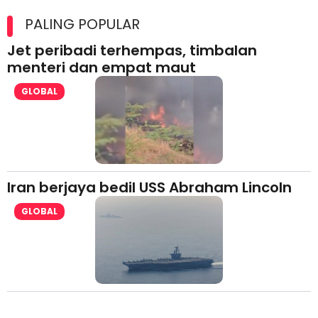
Maxim Malaysia dedah laporan keselamatan, pematuhan
lesen separuh pertama 2026
PALING POPULAR
Jet peribadi terhempas, timbalan
menteri dan empat maut
GLOBAL
Iran berjaya bedil USS Abraham Lincoln
GLOBAL