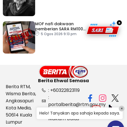
×
MOF nafi dakwaan
pemberian SARA RM100
sempena Hari
5 Ogos 2026 9:13 pm
Kebangsaan
Berita Ehwal Semasa
Berita RTM,
: +60322823119
Wisma Berita,
:
Angkasapuri
portalberita@rtm.gov.my
Kota Media,
×
: Aduan &
Helo! Tanyakan apa sahaja kepada saya.
50614 Kuala
Maklum balas
Lumpur