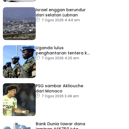
Israel enggan berundur
dari selatan Lubnan
7 Ogos 2026 4:44 am
Uganda lulus
penghantaran tentera ke
Gaza bawah pelan
7 Ogos 2026 4:20 am
pelucutan senjata
PSG sambar Akliouche
dari Monaco
7 Ogos 2026 3:48 am
Bank Dunia tawar dana
jaminan AS$750 juta