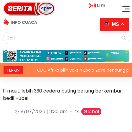
INFO CUACA
MS
32
TERKINI
CDC Afrika pilih vaksin Ebola Zaire bendung penular
11 maut, lebih 330 cedera puting beliung berkembar
bedil Hubei
8/07/2026 | 11:30 am
Global