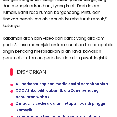
dan mengeluarkan bunyi yang kuat. Dari dalam
rumah, kami rasa rumah bergoncang. Pintu dan
tingkap pecah, malah sebuah kereta turut remuk,”
katanya.
Rakaman dron dan video dari darat yang dirakam
pada Selasa menunjukkan kemusnahan besar apabila
angin kencang merosakkan jalan raya, kawasan
perumahan, taman perindustrian dan pusat logistik.
DISYORKAN
AS perketat tapisan media sosial pemohon visa
CDC Afrika pilih vaksin Ebola Zaire bendung
penularan wabak
2 maut, 13 cedera dalam letupan bas di pinggir
Damsyik
Israel enggan berundur dari selatan Lubnan