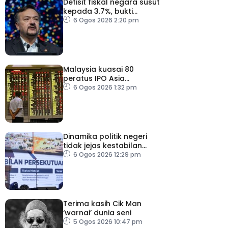
Defisit fiskal negara susut
kepada 3.7%, bukti
keyakinan pelabur masih
6 Ogos 2026 2:20 pm
kukuh
Malaysia kuasai 80
peratus IPO Asia
Tenggara, kumpul AS$1.4
6 Ogos 2026 1:32 pm
bilion separuh pertama
2026
Dinamika politik negeri
tidak jejas kestabilan
Kerajaan Perpaduan
6 Ogos 2026 12:29 pm
Persekutuan – TPM Zahid
Terima kasih Cik Man
‘warnai’ dunia seni
5 Ogos 2026 10:47 pm