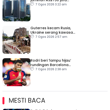
kepada Indonesia bantu
7 Ogos 2026 3:22 am
perusahaan kecil
Guterres kecam Rusia,
Ukraine serang kawasan
awam
7 Ogos 2026 2:57 am
Rodri beri ‘lampu hijau’
rundingan Barcelona
dengan Man City
7 Ogos 2026 2:38 am
MESTI BACA