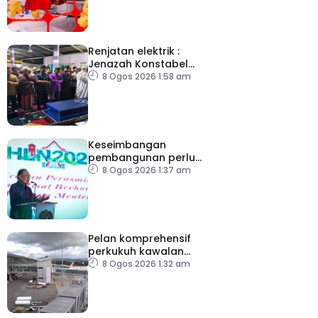
Renjatan elektrik :
Jenazah Konstabel
Muhammad Raimi
8 Ogos 2026 1:58 am
selamat dikebumikan
Keseimbangan
pembangunan perlu
ambil kira lokasi tumpuan
8 Ogos 2026 1:37 am
Pelan komprehensif
perkukuh kawalan
keselamatan di semua
8 Ogos 2026 1:32 am
lapangan terbang