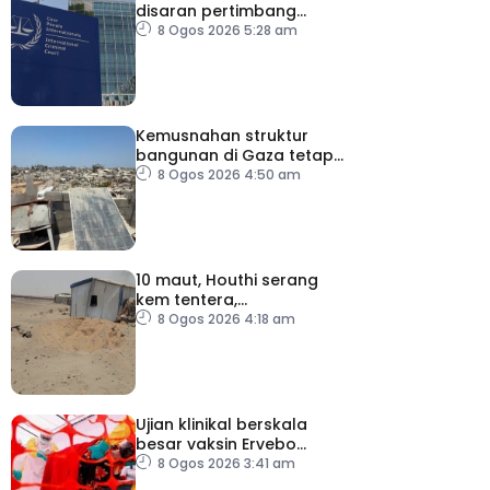
disaran pertimbang
semula keputusan tarik
8 Ogos 2026 5:28 am
diri daripada ICC
Kemusnahan struktur
bangunan di Gaza tetap
catat peningkatan
8 Ogos 2026 4:50 am
10 maut, Houthi serang
kem tentera,
penempatan pelarian
8 Ogos 2026 4:18 am
Ujian klinikal berskala
besar vaksin Ervebo
tangani wabak Ebola
8 Ogos 2026 3:41 am