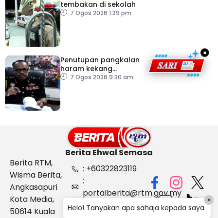
tembakan di sekolah
7 Ogos 2026 1:39 pm
×
Penutupan pangkalan
haram kekang
penyeludupan di
7 Ogos 2026 9:30 am
Kelantan
Berita Ehwal Semasa
Berita RTM,
: +60322823119
Wisma Berita,
:
Angkasapuri
portalberita@rtm.gov.my
Kota Media,
×
: Aduan &
Helo! Tanyakan apa sahaja kepada saya.
50614 Kuala
Maklum balas