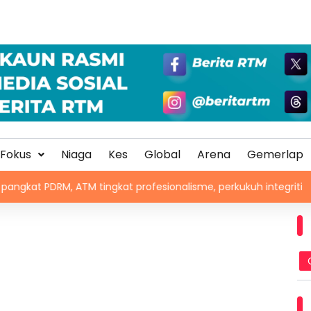
Fokus
Niaga
Kes
Global
Arena
Gemerlap
ATM tingkat profesionalisme, perkukuh integriti
Chad 