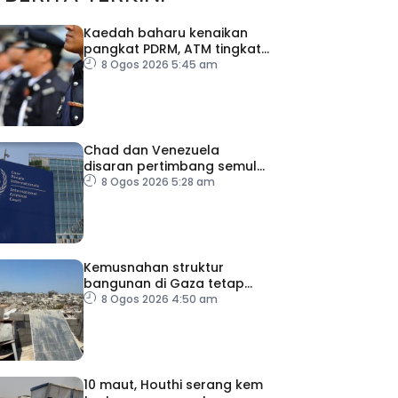
Kaedah baharu kenaikan
pangkat PDRM, ATM tingkat
profesionalisme, perkukuh
8 Ogos 2026 5:45 am
integriti
Chad dan Venezuela
disaran pertimbang semula
keputusan tarik diri
8 Ogos 2026 5:28 am
daripada ICC
Kemusnahan struktur
bangunan di Gaza tetap
catat peningkatan
8 Ogos 2026 4:50 am
10 maut, Houthi serang kem