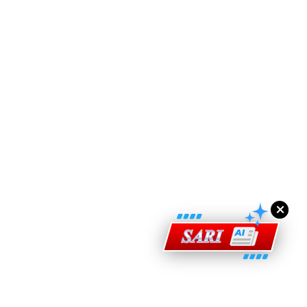
ad Perkasa SCORE Marathon 2026 Melalui Kerjasama
engaruh Larian Antarabangsa
×