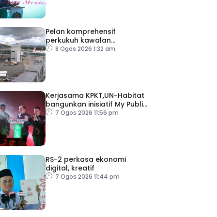
Pelan komprehensif
perkukuh kawalan
keselamatan di semua
8 Ogos 2026 1:32 am
lapangan terbang
Kerjasama KPKT,UN-Habitat
bangunkan inisiatif My Public
Space
7 Ogos 2026 11:56 pm
RS-2 perkasa ekonomi
digital, kreatif
7 Ogos 2026 11:44 pm