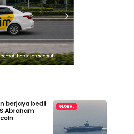
, pematuhan lesen separuh
Ajinomoto (Malaysia) Berh
aminoVITAL® Bersama Pemp
an berjaya bedil
GLOBAL
S Abraham
ncoln