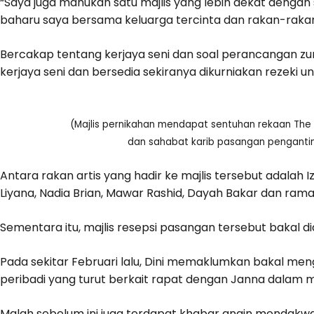
“Saya juga mahukan satu majlis yang lebih dekat dengan
baharu saya bersama keluarga tercinta dan rakan-rakan,
Bercakap tentang kerjaya seni dan soal perancangan zu
kerjaya seni dan bersedia sekiranya dikurniakan rezeki
(Majlis pernikahan mendapat sentuhan rekaan The Cal
dan sahabat karib pasangan pengantin
Antara rakan artis yang hadir ke majlis tersebut adalah Iz
Liyana, Nadia Brian, Mawar Rashid, Dayah Bakar dan ramai 
Sementara itu, majlis resepsi pasangan tersebut bakal d
Pada sekitar Februari lalu, Dini memaklumkan bakal me
peribadi yang turut berkait rapat dengan Janna dalam 
Malah sebelum ini juga terdapat khabar angin mendakwa