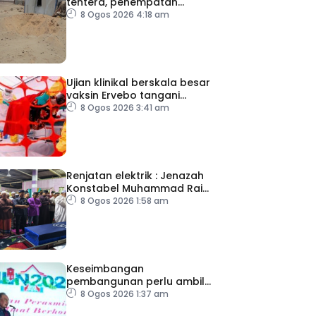
tentera, penempatan
pelarian
8 Ogos 2026 4:18 am
Ujian klinikal berskala besar
vaksin Ervebo tangani
wabak Ebola
8 Ogos 2026 3:41 am
Renjatan elektrik : Jenazah
Konstabel Muhammad Raimi
selamat dikebumikan
8 Ogos 2026 1:58 am
Keseimbangan
pembangunan perlu ambil
kira lokasi tumpuan
8 Ogos 2026 1:37 am