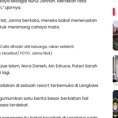
 saya sebagai Nurul Jannah. Meraikan fasa
” ujarnya.
riat, Janna berkata, mereka bakal meneruskan
 untuk menimang cahaya mata.
la dihadiri ahli keluarga, rakan selebriti
 tersebut/ FOTO: Janna Nick)
zue Islam, Nora Danish, Ain Edruce, Puteri Sarah
lagi.
iadakan di sebuah resort terkemuka di Langkawi.
ngumumkan satu berita besar berkaitan hal
masa terdekat.
 pasangan itu bakal bernikah di Langkawi pada