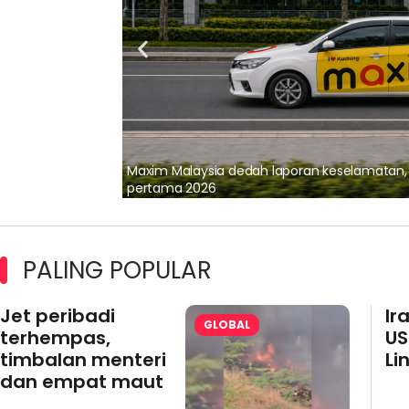
lalui Kerjasama
Maxim Malaysia dedah laporan keselamatan
pertama 2026
PALING POPULAR
Jet peribadi
Ir
GLOBAL
terhempas,
US
timbalan menteri
Li
dan empat maut